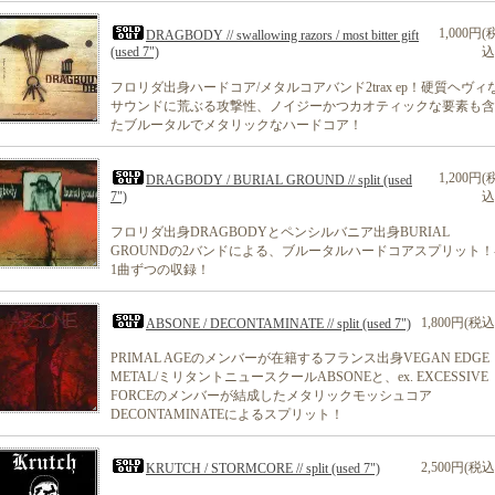
1,000円(
DRAGBODY // swallowing razors / most bitter gift
(used 7")
込
フロリダ出身ハードコア/メタルコアバンド2trax ep！硬質ヘヴィ
サウンドに荒ぶる攻撃性、ノイジーかつカオティックな要素も含
たブルータルでメタリックなハードコア！
1,200円(
DRAGBODY / BURIAL GROUND // split (used
7")
込
フロリダ出身DRAGBODYとペンシルバニア出身BURIAL
GROUNDの2バンドによる、ブルータルハードコアスプリット！
1曲ずつの収録！
1,800円(税込
ABSONE / DECONTAMINATE // split (used 7")
PRIMAL AGEのメンバーが在籍するフランス出身VEGAN EDGE
METAL/ミリタントニュースクールABSONEと、ex. EXCESSIVE
FORCEのメンバーが結成したメタリックモッシュコア
DECONTAMINATEによるスプリット！
2,500円(税込
KRUTCH / STORMCORE // split (used 7")