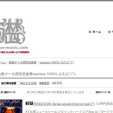
ホーム
>
検索データ用売切倉庫
>
used/new VINYL (LP,12",7")
索データ用売切倉庫used/new VINYL (LP,12",7")
■おすすめ順
■価格順
■新着順
全 [365] 商品中 [16-30] 商品を表示しています
1,200円(税込
INNER DAM / the last second of forever (used 7")
NY出身ニュースクール/メタリックハードコア3trax ep！ダーク