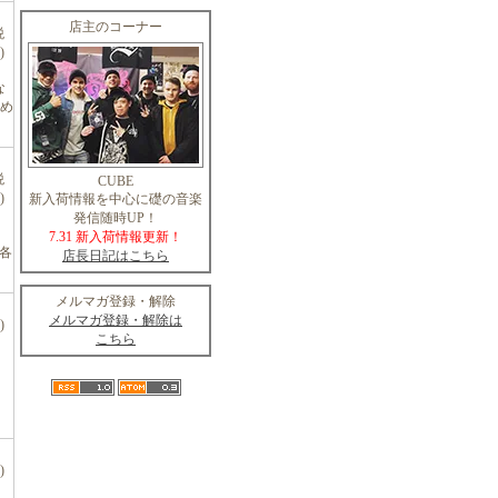
店主のコーナー
税
)
な
め
税
CUBE
)
新入荷情報を中心に礎の音楽
発信随時UP！
7.31 新入荷情報更新！
各
店長日記はこちら
メルマガ登録・解除
メルマガ登録・解除は
)
こちら
)