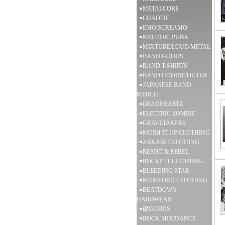
METALCORE
CHAOTIC
EMO,SCREAMO
MELODIC,PUNK
MIXTURE/LOUD/METAL
BAND GOODS
BAND T-SHIRTS
BAND HOODIE/OUTER
JAPANESE BAND
MERCH
DEADHEARTZ
ELECTRIC ZOMBIE
GRAVETAKERS
MOSH IT UP CLOTHING
ARKAIK CLOTHING
RESIST & REBEL
ROCKETT CLOTHING
BLEEDING STAR
MUMFORD CLOTHING
BEATDOWN
HARDWEAR
礎GOODS
ROCK MIX/DANCE