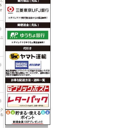
こと
S
オ
)
東ニ
)
)
ク
る