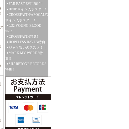
FAR EAST EVIL2010!!
税
HNIBサイン入ポスター!
)
CROSSFAITH/APOCALYZE
サイン入ポスター！
コ
6/22 YOUNG BLOOD
レス
vol.2
CROSSFAITH特典!
HOPELESS RAVEN特典
)
ジャケ買いのススメ！！
MARK MY WORDS特
コ
集!!
SHARPTONE RECORDS
を
特集！
)
コ
)