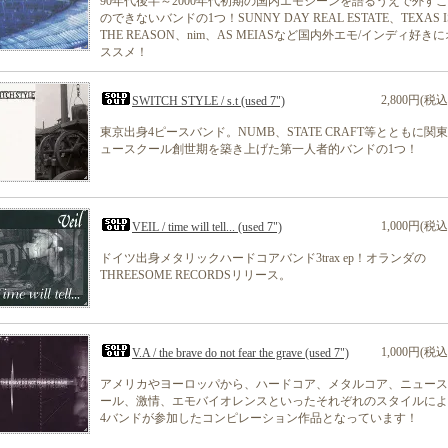
90年代後半～2000年代初期の国内エモシーンを語るうえで外す
のできないバンドの1つ！SUNNY DAY REAL ESTATE、TEXAS I
THE REASON、nim、AS MEIASなど国内外エモ/インディ好きに
ススメ！
2,800円(税込
SWITCH STYLE / s.t (used 7")
東京出身4ピースバンド。NUMB、STATE CRAFT等とともに関
ュースクール創世期を築き上げた第一人者的バンドの1つ！
1,000円(税込
VEIL / time will tell... (used 7")
ドイツ出身メタリックハードコアバンド3trax ep！オランダの
THREESOME RECORDSリリース。
1,000円(税込
V.A / the brave do not fear the grave (used 7")
アメリカやヨーロッパから、ハードコア、メタルコア、ニュース
ール、激情、エモバイオレンスといったそれぞれのスタイルによ
4バンドが参加したコンピレーション作品となっています！