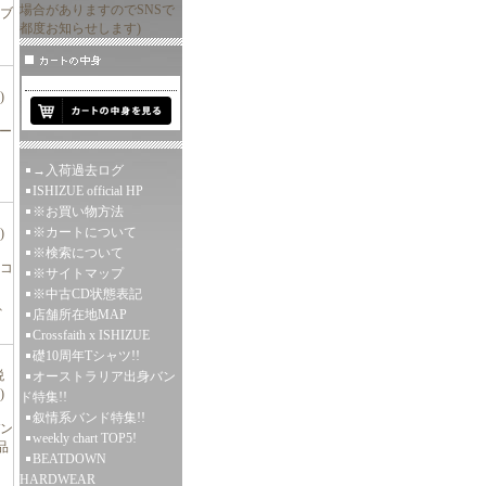
場合がありますのでSNSで
ブ
都度お知らせします)
)
リー
→入荷過去ログ
ISHIZUE official HP
※お買い物方法
※カートについて
)
※検索について
ルコ
※サイトマップ
ィ
※中古CD状態表記
.、
店舗所在地MAP
Crossfaith x ISHIZUE
礎10周年Tシャツ!!
税
オーストラリア出身バン
)
ド特集!!
叙情系バンド特集!!
バン
weekly chart TOP5!
品
BEATDOWN
HARDWEAR