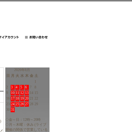
2026年8月
日
月
火
水
木
金
土
1
2
3
4
5
6
7
8
9
10
11
12
13
14
15
16
17
18
19
20
21
22
23
24
25
26
27
28
29
30
31
◇金～日：12時～20時
)
◇月～木曜：休み (ライブ
開催の関係で営業している
でメ