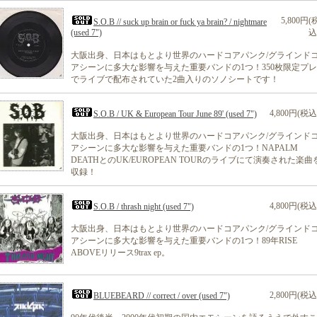
5,800円(
S.O.B // suck up brain or fuck ya brain? / nightmare
(used 7")
込
大阪出身、日本はもとより世界のハードコアパンク/グラインド
アシーンに多大な影響を与えた重要バンドの1つ！350枚限定プ
でライブで配布されていた2曲入りのソノシートです！
4,800円(税込
S.O.B / UK & European Tour June 89' (used 7")
大阪出身、日本はもとより世界のハードコアパンク/グラインド
アシーンに多大な影響を与えた重要バンドの1つ！NAPALM
DEATHとのUK/EUROPEAN TOURのライブにて演奏された楽曲
収録！
4,800円(税込
S.O.B / thrash night (used 7")
大阪出身、日本はもとより世界のハードコアパンク/グラインド
アシーンに多大な影響を与えた重要バンドの1つ！89年RISE
ABOVEリリース9trax ep。
2,800円(税込
BLUEBEARD // correct / over (used 7")