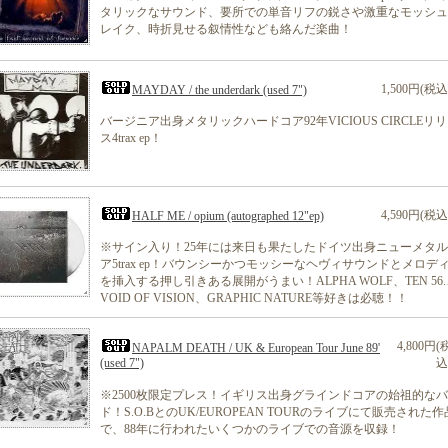
タリックなサウンド、要所での単音リフの鋭さや激重なモッシュ
レイク、時折見せる叙情性なども絡んだ楽曲！
1,500円(税込
MAYDAY / the underdark (used 7")
バージニア出身メタリックハードコア92年VICIOUS CIRCLEリ
ス4trax ep！
4,590円(税込
HALF ME / opium (autographed 12"ep)
※サイン入り！25年には来日も果たしたドイツ出身ニューメタ
ア5trax ep！バウンシーかつモッシーなヘヴィサウンドとメロデ
を挿入する押し引きある展開がうまい！ALPHA WOLF、TEN 56
VOID OF VISION、GRAPHIC NATURE等好きは必聴！！
4,800円(
NAPALM DEATH / UK & European Tour June 89'
(used 7")
込
※2500枚限定プレス！イギリス出身グラインドコアの始祖的な
ド！S.O.BとのUK/EUROPEAN TOURのライブにて販売された作
で、88年に行われたいくつかのライブでの音源を収録！