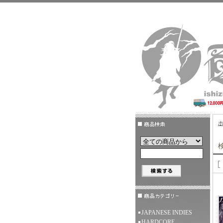
検
JAPANESE INDIES
HARDCORE