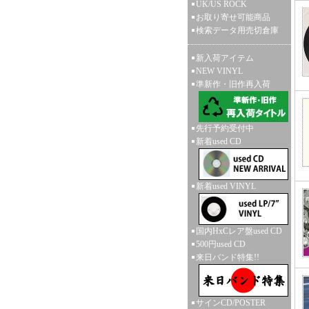
UK/US ROCK
お取り寄せ可能商品
検索データ用売切倉庫
新入荷アイテム
NEW VINYL
準新作・旧作再入荷
先行予約受付中
新着used CD
新着used VINYL
国内HxCレア盤used CD
500円used CD
来日バンド特集!!
サインCD/POSTER