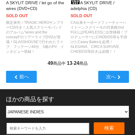
A SKYLIT DRIVE / let go of the
A SKYLIT DRIVE /
wires (DVD+CD)
adelphia (CD)
SOLD OUT
SOLD OUT
限定発売！TRAGIC HEROサンプラ
CA出身キーボードフィーチャーハ
ーCD付き！人気スクリーモバンド
イトーンスクリーモの代表格2nd
のアルバム"wires and the
FULLはFEARLESSに出世移籍！プ
concept"のツアーライブDVDが登
ロデューサーにCHIODOS等を手掛
場！GLASSHOUSEで行われたライ
けたCasey Batesを起用！
ブ、フッテージ40分、5曲のPV、イ
ALESANA、CIRCA SURVIVE、
ンタビュー収録！
CHIODOS等好きは必聴！！
49
13
24
商品中
-
商品
前へ
次へ
ほかの商品を探す
検索