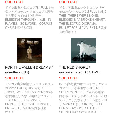
SOLD OUT
SOLD OUT
ドイツ出身メタルコア7th FULL！モ
イタリア出身エレクトロスクリー
ダンとメロデスとメタルコアの融合
モ/エモ/メタルコア1st FULL！AND
を見事やってのけた問題作！
THEN THERE WERE NONE、
BLEEDING THROUGH、KsE、IN
BLESSED BY A BROKEN HEART、
FLAMES、SOILWORK、CORPUS
THE ELECTRIC DIORAMA、
CHRISTI等好き必聴！！
BULLET FOR MY VALENTINE等好
きは必聴！！
FOR THE FALLEN DREAMS /
THE RED SHORE /
relentless (CD)
unconsecrated (CD+DVD)
SOLD OUT
SOLD OUT
ミシガン出身叙情ブルータルメタル
IKTPQ解散後のオーストラリアデス
コア2nd FULLもRISEから！
コアシーンを牽引するTHE RED
TDWP、WE CAME AS ROMANS等
SHOREの1st FULLに過去の再録9
を手掛けたJoey Sturgisがプロデュ
曲をボーナスしドキュメントDVDま
ース！MISERY SIGNALS、
でパックしたヴォリューム盤がアメ
EMMURE、THE GHOST INSIDE、
リカのRISEより！IKTPQ、JOB
ENDWELL、ADTR等好きは必
FOR A COWBOY、SUICIDE
聴！！
SILENCE等好きにオススメ！！