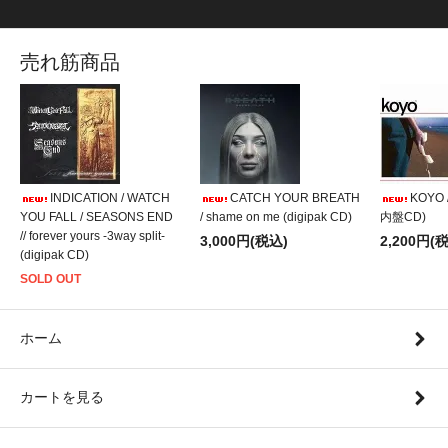
売れ筋商品
INDICATION / WATCH
CATCH YOUR BREATH
KOYO /
YOU FALL / SEASONS END
/ shame on me (digipak CD)
内盤CD)
// forever yours -3way split-
3,000円(税込)
2,200円(
(digipak CD)
SOLD OUT
ホーム
カートを見る