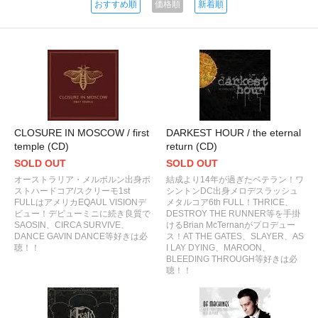
おすすめ順
価格順
新着順
CLOSURE IN MOSCOW / first
DARKEST HOUR / the eternal
temple (CD)
return (CD)
SOLD OUT
SOLD OUT
オーストラリア・メルボルン出身ポ
結成より14年が過ぎたベテラン！ワ
ストハードコア/スクリーモ1st
シントンDC出身メロデスラッシュ
FULLはアメリカEQAUL VISIONデ
メタルコア6th FULL！THRICE、
ビュー！デビューミニに続き良質で
DESTROY THE RUNNER等を手掛
SAOSIN、CIRCA SURVIVE、
けるBrian McTernanがプロデュー
DANCE GAVIN DANCE等好きは必
ス！AT THE GATES、SLAYER、AS
聴！！
I LAY DYING、MAROON、
BLEEDING THROUGH等好きは必
聴！！