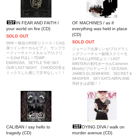
IN FEAR AND FAITH /
OF MACHINES / as if
your world on fire (CD)
everything was held in place
(CD)
SOLD OUT
SOLD OUT
09年一発目のRISEリリース！CA出
身ツインボーカルピアノ、サンプラ
ジョージア出身シンセ/プログラミ
ーフィーチャーメタルコア/スクリ
ングフィーチャー叙情スクリーモ
ーモ2nd FULL！TDWP、
1st FULLはRISEより！LAST
EMAROSA、SETTLE THE SKY、
WINTERの初代ボーカルCameron
OUR LAST NIGHT、CHIODOS等を
Mizellがプロデュース！OCEANA、
ミックスした感じで文句なしっ！！
JAMIES ELSEWHERE、SECRET &
WHISPER、SKY EATS AIRPLANE
等好きは必聴！！
CALIBAN / say hello to
DYING DIVA / walk on
tragedy (CD)
murder avenue (CD)