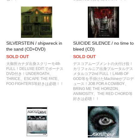
SILVERSTEIN / shipwreck in
SUICIDE SILENCE / no time to
the sand (CD+DVD)
bleed (CD)
SOLD OUT
SOLD OUT
大御所カナダ出身スクリーモ4th
デスコアムーブメントの火付け役！
FULL！DELUXE EDIT.でボーナス
カリフォルニア出身ブルータルデス
DVD付き！UNDEROATH、
メタルコア2nd FULL！LAMB OF
THRICE、ESCAPE THE FATE、
GOD等を手掛けたMachineがプロデ
FOO FIGHTERS等好きは必聴！！
ュース！JOB FOR A COWBOY、
BRING ME THE HORIZON、
ANIMOSITY、THE RED CHORD等
好きは必聴！！