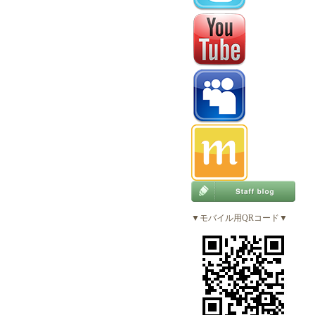
▼モバイル用QRコード▼