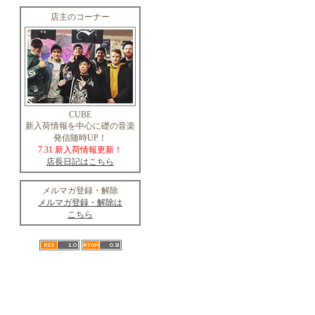
店主のコーナー
CUBE
新入荷情報を中心に礎の音楽
発信随時UP！
7.31 新入荷情報更新！
店長日記はこちら
メルマガ登録・解除
メルマガ登録・解除は
こちら