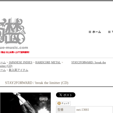
ホーム
>
JAPANESE INDIES
>
HARDCORE,METAL
>
STAY2FORWARD / break the
mitter (CD)
ホーム
>
新入荷アイテム
STAY2FORWARD / break the limitter (CD)
型番
mri-13661