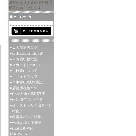
場合がありますのでSNSで
都度お知らせします)
→入荷過去ログ
ISHIZUE official HP
※お買い物方法
※カートについて
※検索について
※サイトマップ
※中古CD状態表記
店舗所在地MAP
Crossfaith x ISHIZUE
礎10周年Tシャツ!!
オーストラリア出身バン
ド特集!!
叙情系バンド特集!!
weekly chart TOP5!
BEATDOWN
HARDWEAR