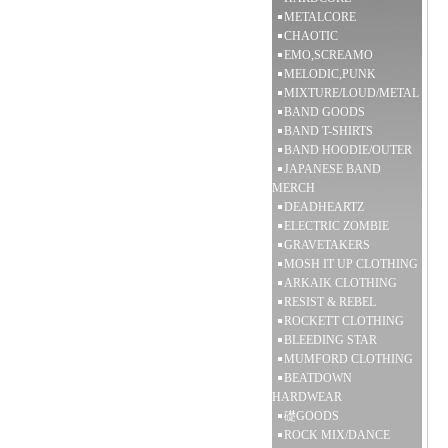
METALCORE
CHAOTIC
EMO,SCREAMO
MELODIC,PUNK
MIXTURE/LOUD/METAL
BAND GOODS
BAND T-SHIRTS
BAND HOODIE/OUTER
JAPANESE BAND
MERCH
DEADHEARTZ
ELECTRIC ZOMBIE
GRAVETAKERS
MOSH IT UP CLOTHING
ARKAIK CLOTHING
RESIST & REBEL
ROCKETT CLOTHING
BLEEDING STAR
MUMFORD CLOTHING
BEATDOWN
HARDWEAR
礎GOODS
ROCK MIX/DANCE