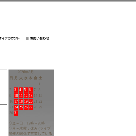
2026年8月
日
月
火
水
木
金
土
1
2
3
4
5
6
7
8
9
10
11
12
13
14
15
16
17
18
19
20
21
22
23
24
25
26
27
28
29
30
31
◇金～日：12時～20時
◇月～木曜：休み (ライブ
開催の関係で営業している