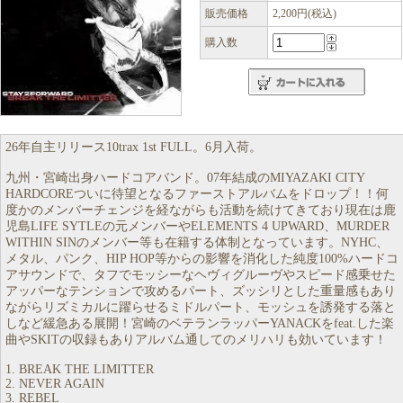
販売価格
2,200円(税込)
購入数
26年自主リリース10trax 1st FULL。6月入荷。
九州・宮崎出身ハードコアバンド。07年結成のMIYAZAKI CITY
HARDCOREついに待望となるファーストアルバムをドロップ！！何
度かのメンバーチェンジを経ながらも活動を続けてきており現在は鹿
児島LIFE SYTLEの元メンバーやELEMENTS 4 UPWARD、MURDER
WITHIN SINのメンバー等も在籍する体制となっています。NYHC、
メタル、パンク、HIP HOP等からの影響を消化した純度100%ハードコ
アサウンドで、タフでモッシーなヘヴィグルーヴやスピード感乗せた
アッパーなテンションで攻めるパート、ズッシリとした重量感もあり
ながらリズミカルに躍らせるミドルパート、モッシュを誘発する落と
しなど緩急ある展開！宮崎のベテランラッパーYANACKをfeat.した楽
曲やSKITの収録もありアルバム通してのメリハリも効いています！
1. BREAK THE LIMITTER
2. NEVER AGAIN
3. REBEL