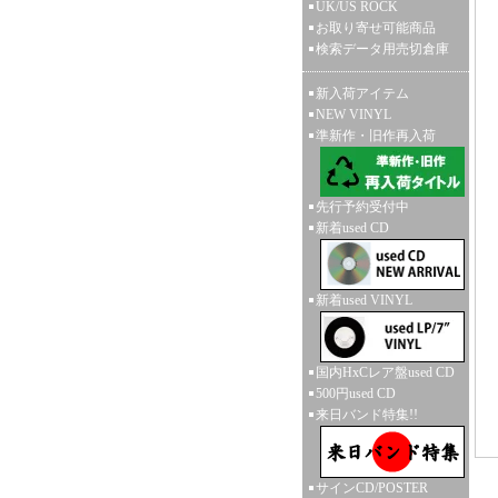
UK/US ROCK
お取り寄せ可能商品
検索データ用売切倉庫
新入荷アイテム
NEW VINYL
準新作・旧作再入荷
先行予約受付中
新着used CD
新着used VINYL
国内HxCレア盤used CD
500円used CD
来日バンド特集!!
サインCD/POSTER