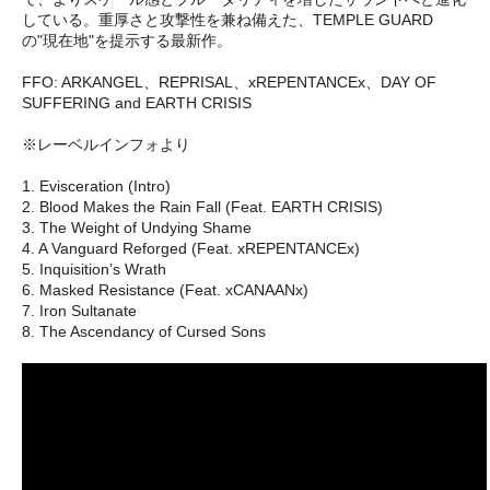
している。重厚さと攻撃性を兼ね備えた、TEMPLE GUARD
の"現在地"を提示する最新作。
FFO: ARKANGEL、REPRISAL、xREPENTANCEx、DAY OF
SUFFERING and EARTH CRISIS
※レーベルインフォより
1. Evisceration (Intro)
2. Blood Makes the Rain Fall (Feat. EARTH CRISIS)
3. The Weight of Undying Shame
4. A Vanguard Reforged (Feat. xREPENTANCEx)
5. Inquisition’s Wrath
6. Masked Resistance (Feat. xCANAANx)
7. Iron Sultanate
8. The Ascendancy of Cursed Sons