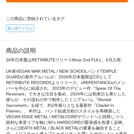
この商品に登録されているタグ
新入荷アイテム
商品の説明
26年日本盤はRETRIBUTEリリース8trax 2nd FULL。6月入荷。
UK発VEGAN WAR METAL / NEW SCHOOLバンドTEMPLE
GUARDの新作アルバムが、2026年日本盤限定CDとして
RETRIBUTE RECORDSよりリリース。xREPENTANCExのメン
バーを中心に結成され、2023年のデビュー作『Spear Of The
Revenant』で大きな注目を集め、2024年には初来日も果たした
彼らが、その流れの中で制作したミニアルバム『Morbid
Sacrament』を経て、約2年振りとなる最新作『Citadel In
Flames』。本作は、バンド結成当初のスタイルを再構築した
VEGAN EDGE METAL / METALCOREサウンドへと回帰しつつ、
鋭利な単音リフを軸に90's HARDCOREの緊張感を色濃く反映。
さらにDEATH METAL / BLACK METALの要素を融合すること
で、よりスケール感とブルータリティを増したサウンドへと進化