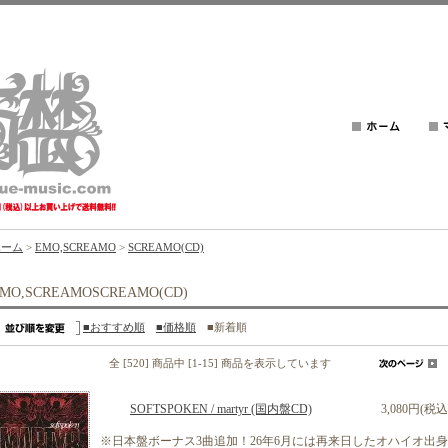
ホーム
>
EMO,SCREAMO
>
SCREAMO(CD)
MO,SCREAMOSCREAMO(CD)
■おすすめ順
■価格順
■新着順
全 [520] 商品中 [1-15] 商品を表示しています
SOFTSPOKEN / martyr (国内盤CD)
3,080円(税込
※日本盤ボーナス3曲追加！26年6月には再来日したオハイオ出