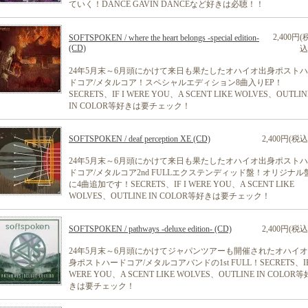
ていく！DANCE GAVIN DANCEなど好きは必聴！！
2,400円(
SOFTSPOKEN / where the heart belongs -special edition-
(CD)
込
24年5月末～6月頭にかけて来日も果たしたオハイオ出身ポスト
ドコア/メタルコア！スペシャルエディション8曲入りEP！
SECRETS、IF I WERE YOU、A SCENT LIKE WOLVES、OUTLIN
IN COLOR等好きは要チェック！
SOFTSPOKEN / deaf perception XE (CD)
2,400円(税込
24年5月末～6月頭にかけて来日も果たしたオハイオ出身ポスト
ドコア/メタルコア2nd FULLエクステンディッド盤！オリジナル
に4曲追加です！SECRETS、IF I WERE YOU、A SCENT LIKE
WOLVES、OUTLINE IN COLOR等好きは要チェック！
SOFTSPOKEN / pathways -deluxe edition- (CD)
2,400円(税込
24年5月末～6月頭にかけてジャパンツアーも開催されたオハイ
身ポストハードコア/メタルコアバンドの1st FULL！SECRETS、IF
WERE YOU、A SCENT LIKE WOLVES、OUTLINE IN COLOR等
きは要チェック！