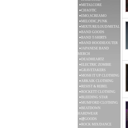
METALCORE
CHAOTIC
EMO,SCREAMO
MELODIC,PUNK
MIXTURE/LOUD/METAL
BAND GOODS
BAND T-SHIRTS
BAND HOODIE/OUTER
JAPANESE BAND
MERCH
DEADHEARTZ
ELECTRIC ZOMBIE
GRAVETAKERS
MOSH IT UP CLOTHING
ARKAIK CLOTHING
RESIST & REBEL
ROCKETT CLOTHING
BLEEDING STAR
MUMFORD CLOTHING
BEATDOWN
HARDWEAR
礎GOODS
ROCK MIX/DANCE