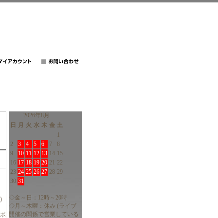
2026年8月
日
月
火
水
木
金
土
1
2
3
4
5
6
7
8
9
10
11
12
13
14
15
16
17
18
19
20
21
22
23
24
25
26
27
28
29
30
31
◇金～日：12時～20時
)
◇月～木曜：休み (ライブ
開催の関係で営業している
身ポ