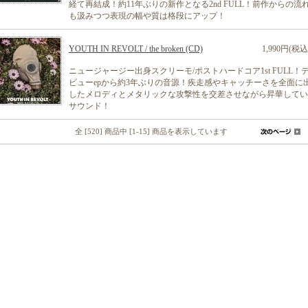
経て再結成！約11年ぶりの新作となる2nd FULL！前作からの流
も汲みつつ表現の幅や質は格段にアップ！
YOUTH IN REVOLT / the broken (CD)
1,990円(税込
ニュージャージー出身スクリーモ/ポストハードコア1st FULL！
ビューepから約3年ぶりの音源！疾走感やキャッチーさを全面に
したメロディとメタリックな攻撃性を交差させながら昇華してい
サウンド！
全 [520] 商品中 [1-15] 商品を表示しています