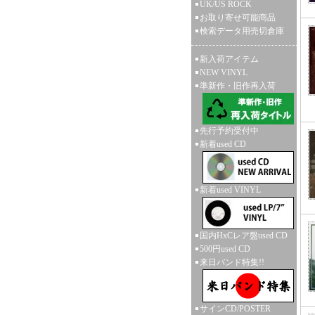
UK/US ROCK
お取り寄せ可能商品
検索データ用売切倉庫
新入荷アイテム
NEW VINYL
準新作・旧作再入荷
先行予約受付中
新着used CD
新着used VINYL
国内HxCレア盤used CD
500円used CD
来日バンド特集!!
サインCD/POSTER