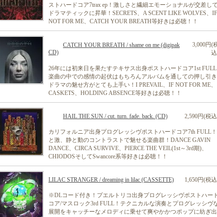
ストハードコア7trax ep！激しさと繊細エモーショナルが交差し
ドラマティックに昇華！SECRETS、A SCENT LIKE WOLVES、I
NOT FOR ME、CATCH YOUR BREATH等好きは必聴！！
3,000円(
CATCH YOUR BREATH / shame on me (digipak
CD)
込
26年には初来日を果たすテキサス出身ポストハードコア1st FUL
楽曲の中での感情の起伏はもちろんアルバムを通しての押し引き
ドラマの魅せ方がとても上手い！I PREVAIL、IF NOT FOR ME、
CASKETS、HOLDING ABSENCE等好きは必聴！！
HAIL THE SUN / cut. turn. fade. back. (CD)
2,590円(税込
カリフォルニア出身プログレッシヴポストハードコア7th FULL
と激、静と動のコントラストで魅せる楽曲群！DANCE GAVIN
DANCE、CIRCA SURVIVE、PIERCE THE VEIL(1st～3rd期)、
CHIODOSそしてSwancore系等好きは必聴！！
LILAC STRANGER / dreaming in lilac (CASSETTE)
1,650円(税込
※DLコード付き！プエルトリコ出身プログレッシヴポストハー
コア/マスロック3rd FULL！テクニカルな演奏とプログレッシヴ
展開をキャッチーなメロディに乗せて爽やかかつポップに紡ぎ出