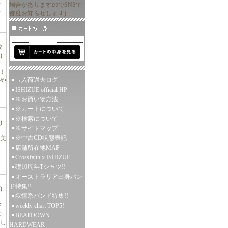
場合がありますのでSNSで
て
都度お知らせします)
F
税
)
L！
→入荷過去ログ
や
ISHIZUE official HP
※お買い物方法
※カートについて
※検索について
)
※サイトマップ
※中古CD状態表記
！美
店舗所在地MAP
Crossfaith x ISHIZUE
礎10周年Tシャツ!!
オーストラリア出身バン
ド特集!!
)
叙情系バンド特集!!
ド
weekly chart TOP5!
な
BEATDOWN
し
HARDWEAR