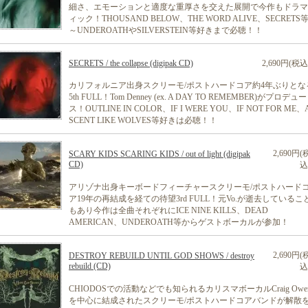
細さ、エモーションと適度な重厚さを交えた展開で今作もドラマ
ィック！THOUSAND BELOW、THE WORD ALIVE、SECRETS
～UNDEROATHやSILVERSTEIN等好きまで必聴！！
SECRETS / the collapse (digipak CD)
2,690円(税込
カリフォルニア出身スクリーモ/ポストハードコア約4年ぶりとな
5th FULL！Tom Denney (ex. A DAY TO REMEMBER)がプロデュー
ス！OUTLINE IN COLOR、IF I WERE YOU、IF NOT FOR ME、
SCENT LIKE WOLVES等好きは必聴！！
2,690円(
SCARY KIDS SCARING KIDS / out of light (digipak
CD)
込
アリゾナ出身キーボードフィーチャースクリーモ/ポストハード
ア19年の再結成を経ての待望3rd FULL！元Vo.が逝去しているこ
もあり今作は全曲それぞれにICE NINE KILLS、DEAD
AMERICAN、UNDEROATH等からゲストボーカルが参加！
2,690円(
DESTROY REBUILD UNTIL GOD SHOWS / destroy
rebuild (CD)
込
CHIODOSでの活動などでも知られるカリスマボーカルCraig Owe
を中心に結成されたスクリーモ/ポストハードコアバンドが解散