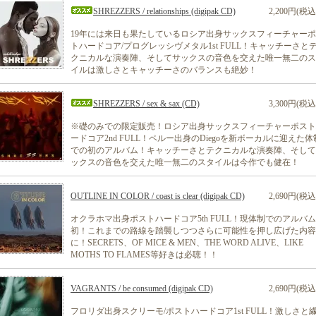
SHREZZERS / relationships (digipak CD)
2,200円(税込
19年には来日も果たしているロシア出身サックスフィーチャー
トハードコア/プログレッシヴメタル1st FULL！キャッチーさと
クニカルな演奏陣、そしてサックスの音色を交えた唯一無二のス
イルは激しさとキャッチーさのバランスも絶妙！
SHREZZERS / sex & sax (CD)
3,300円(税込
※礎のみでの限定販売！ロシア出身サックスフィーチャーポスト
ードコア2nd FULL！ペルー出身のDiegoを新ボーカルに迎えた体
での初のアルバム！キャッチーさとテクニカルな演奏陣、そして
ックスの音色を交えた唯一無二のスタイルは今作でも健在！
OUTLINE IN COLOR / coast is clear (digipak CD)
2,690円(税込
オクラホマ出身ポストハードコア5th FULL！現体制でのアルバ
初！これまでの路線を踏襲しつつさらに可能性を押し広げた内容
に！SECRETS、OF MICE & MEN、THE WORD ALIVE、LIKE
MOTHS TO FLAMES等好きは必聴！！
VAGRANTS / be consumed (digipak CD)
2,690円(税込
フロリダ出身スクリーモ/ポストハードコア1st FULL！激しさと