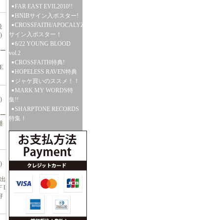
FAR EAST EVIL2010!!
HNIBサイン入ポスター!
CROSSFAITH/APOCALYZE
税
サイン入ポスター！
)
6/22 YOUNG BLOOD
ハー
vol.2
CROSSFAITH特典!
E
HOPELESS RAVEN特典
ジャケ買いのススメ！！
MARK MY WORDS特
)
集!!
SHARPTONE RECORDS
ハー
特集！
盤
)
オ出
 I
好