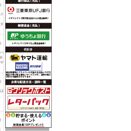
)
ポス
テ
タ
)
ハ
制
サ
)
ムは
)
繊