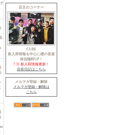
テ
店主のコーナー
等
)
る
A
CUBE
新入荷情報を中心に礎の音楽
発信随時UP！
7.31 新入荷情報更新！
税
店長日記はこちら
)
メルマガ登録・解除
コ
メルマガ登録・解除は
と
こちら
税
)
ns
を