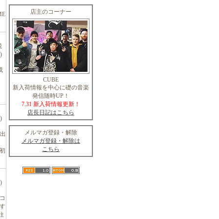
店主のコーナー
ME
税
)
成
CUBE
新入荷情報を中心に礎の音楽
発信随時UP！
7.31 新入荷情報更新！
店長日記はこちら
)
メルマガ登録・解除
ア出
メルマガ登録・解除は
こちら
て初
)
コ
す
往