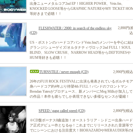
出身ニューメタルコア2nd EP！HIGHER POWER、Vein.fm、
KNOCKED LOOSE等からGRAPHIC NATUREやMY TICKET HO
等好きまで必聴！！
2,890円(
FLESHWATER / 2000: in search of the endless sky
(CD)
込
US・ボストンのハードコアバンドVein.fmのメンバーを中心に結
グランジ/シューゲイズ/オルタナティヴロック2nd FULL！SOUL
BLIND、SLOW CRUSH、NARROW HEAD等からDEFTONESや
HUM等好きも必聴！！
TURNSTILE / never enough (CD)
2,990円(税込
26年のFUJI ROCK FESTIVALに出演も発表されているボルチモ
身ハードコア約4年ぶり待望4th FULL！バンドのフロントマン
Brendan Yatesがプロデュース、新メンバーにMeg Millsが加入し
の作品！本作も彼らでしか表現できない多様なセンスが凝縮！
SPEED / gang called speed (CD)
2,890円(税込
※CD盤ボーナス8曲追加！オーストラリア・シドニー出身ハード
ア正式デビュー作となるep！これまでにリリースされた音源等で
でにシーンにおける注目度大！BIOHAZARDやMERAUDER等の