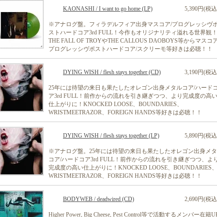
KAONASHI / I want to go home (LP)
5,390円(税込
※アナログ盤。フィラデルフィア出身マスコア/プログレッシヴ
ストハードコア3rd FULL！今作もオリジナリティ溢れる世界観
THE FALL OF TROYやTHE CALLOUS DAOBOYS等からマスコア
プログレッシヴポストハードコア/スクリーモ等好きは必聴！！
DYING WISH / flesh stays together (CD)
3,190円(税込
25年には待望の来日も果たしたオレゴン出身メタルコア/ハード
ア3rd FULL！前作からの流れを引き継ぎつつ、より完成度の高
仕上がりに！KNOCKED LOOSE、BOUNDARIES、
WRISTMEETRAZOR、FOREIGN HANDS等好きは必聴！！
DYING WISH / flesh stays together (LP)
5,890円(税込
※アナログ盤。25年には待望の来日も果たしたオレゴン出身メ
コア/ハードコア3rd FULL！前作からの流れを引き継ぎつつ、よ
完成度の高い仕上がりに！KNOCKED LOOSE、BOUNDARIES
WRISTMEETRAZOR、FOREIGN HANDS等好きは必聴！！
BODYWEB / deadwired (CD)
2,690円(税込
Higher Power, Big Cheese, Pest Control等で活動するメンバー在籍U