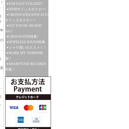
！
FAR EAST EVIL2010!!
HNIBサイン入ポスター!
CROSSFAITH/APOCALYZE
税
サイン入ポスター！
)
6/22 YOUNG BLOOD
周年
vol.2
で
CROSSFAITH特典!
の
HOPELESS RAVEN特典
ジャケ買いのススメ！！
MARK MY WORDS特
集!!
)
SHARPTONE RECORDS
！美
特集！
)
ア
シ