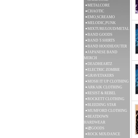
METALCORE
CHAOTIC
EMO,SCREAMO
MELODIC,PUNK
MIXTURE/LOUD/METAL
BAND GOODS
BAND T-SHIRTS
BAND HOODIE/OUTER
JAPANESE BAND
MERCH
DEADHEARTZ
ELECTRIC ZOMBIE
GRAVETAKERS
MOSH IT UP CLOTHING
ARKAIK CLOTHING
RESIST & REBEL
ROCKETT CLOTHING
BLEEDING STAR
MUMFORD CLOTHING
BEATDOWN
HARDWEAR
礎GOODS
ROCK MIX/DANCE