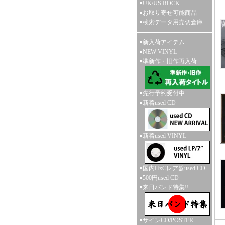
UK/US ROCK
お取り寄せ可能商品
検索データ用売切倉庫
新入荷アイテム
NEW VINYL
準新作・旧作再入荷
先行予約受付中
新着used CD
新着used VINYL
国内HxCレア盤used CD
500円used CD
来日バンド特集!!
サインCD/POSTER