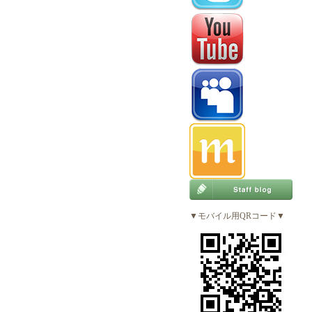
▼モバイル用QRコード▼