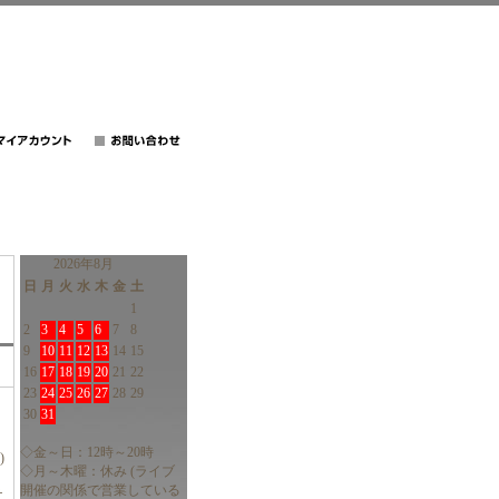
2026年8月
日
月
火
水
木
金
土
1
2
3
4
5
6
7
8
9
10
11
12
13
14
15
16
17
18
19
20
21
22
23
24
25
26
27
28
29
30
31
◇金～日：12時～20時
)
◇月～木曜：休み (ライブ
開催の関係で営業している
チ