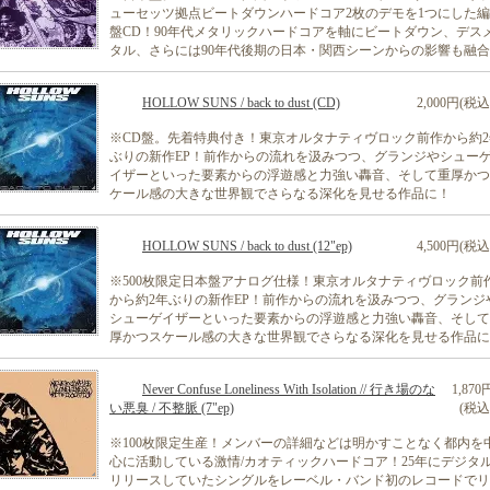
ューセッツ拠点ビートダウンハードコア2枚のデモを1つにした
盤CD！90年代メタリックハードコアを軸にビートダウン、デス
タル、さらには90年代後期の日本・関西シーンからの影響も融
HOLLOW SUNS / back to dust (CD)
2,000円(税込
※CD盤。先着特典付き！東京オルタナティヴロック前作から約2
ぶりの新作EP！前作からの流れを汲みつつ、グランジやシュー
イザーといった要素からの浮遊感と力強い轟音、そして重厚かつ
ケール感の大きな世界観でさらなる深化を見せる作品に！
HOLLOW SUNS / back to dust (12"ep)
4,500円(税込
※500枚限定日本盤アナログ仕様！東京オルタナティヴロック前
から約2年ぶりの新作EP！前作からの流れを汲みつつ、グランジ
シューゲイザーといった要素からの浮遊感と力強い轟音、そして
厚かつスケール感の大きな世界観でさらなる深化を見せる作品に
Never Confuse Loneliness With Isolation // 行き場のな
1,870
い悪臭 / 不整脈 (7"ep)
(税込
※100枚限定生産！メンバーの詳細などは明かすことなく都内を
心に活動している激情/カオティックハードコア！25年にデジタ
リリースしていたシングルをレーベル・バンド初のレコードでリ