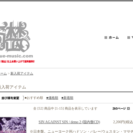
ホーム
>
新入荷アイテム
新入荷アイテム
■おすすめ順
■価格順
■新着順
全 [52] 商品中 [1-15] 商品を表示しています
SIN AGAINST SIN / demo 2 (国内盤CD)
2,200円(税込
※日本盤。ニューヨーク州ハドソン・バレー/ウェスタン・マサ