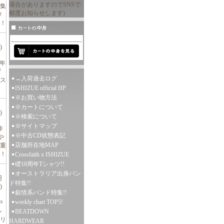
場合がありますのでSNSで
編集
都度お知らせします)
メ
合！
)
年
ゲ
→入荷過去ログ
ス
ISHIZUE official HP
※お買い物方法
※カートについて
)
※検索について
※サイトマップ
作
※中古CD状態表記
や
店舗所在地MAP
重
！
Crossfaith x ISHIZUE
礎10周年Tシャツ!!
オーストラリア出身バン
円
ド特集!!
)
叙情系バンド特集!!
weekly chart TOP5!
中
ル
BEATDOWN
リ
HARDWEAR