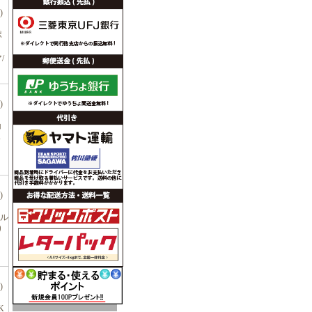
)
ポ
！
/
)
コ
い
)
タル
り
、
)
K