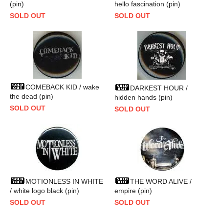
(pin)
hello fascination (pin)
SOLD OUT
SOLD OUT
COMEBACK KID / wake
DARKEST HOUR /
the dead (pin)
hidden hands (pin)
SOLD OUT
SOLD OUT
MOTIONLESS IN WHITE
THE WORD ALIVE /
/ white logo black (pin)
empire (pin)
SOLD OUT
SOLD OUT