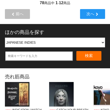
78
1
12
商品中
-
商品
前へ
次へ
ほかの商品を探す
検索
売れ筋商品
INDICATION / WATCH
CATCH YOUR BREATH
KOYO /