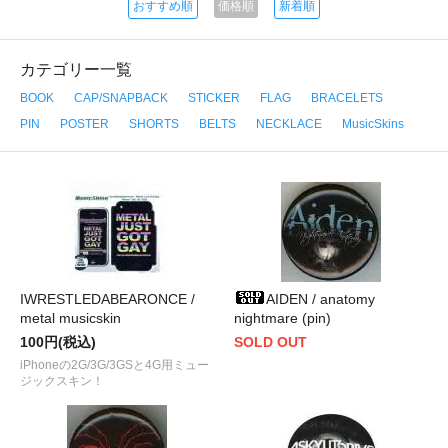
おすすめ順
価格順
新着順
カテゴリー一覧
BOOK
CAP/SNAPBACK
STICKER
FLAG
BRACELETS
PIN
POSTER
SHORTS
BELTS
NECKLACE
MusicSkins
IWRESTLEDABEARONCE /
AIDEN / anatomy
metal musicskin
nightmare (pin)
100円(税込)
SOLD OUT
iPhoneの2G/3G/3GSと4G用ミュー
ジックスキン！