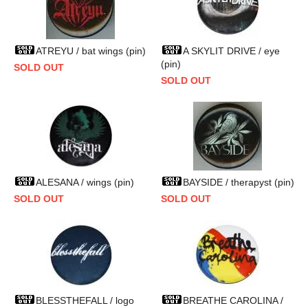
ATREYU / bat wings (pin)
A SKYLIT DRIVE / eye
(pin)
SOLD OUT
SOLD OUT
ALESANA / wings (pin)
BAYSIDE / therapyst (pin)
SOLD OUT
SOLD OUT
BLESSTHEFALL / logo
BREATHE CAROLINA /