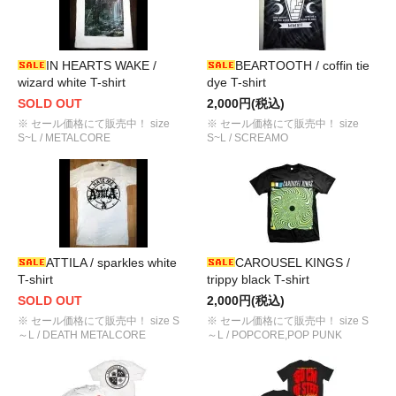
IN HEARTS WAKE /
BEARTOOTH / coffin tie
wizard white T-shirt
dye T-shirt
SOLD OUT
2,000円(税込)
※ セール価格にて販売中！ size
※ セール価格にて販売中！ size
S~L / METALCORE
S~L / SCREAMO
ATTILA / sparkles white
CAROUSEL KINGS /
T-shirt
trippy black T-shirt
SOLD OUT
2,000円(税込)
※ セール価格にて販売中！ size S
※ セール価格にて販売中！ size S
～L / DEATH METALCORE
～L / POPCORE,POP PUNK