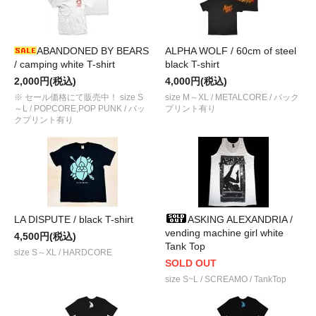
ABANDONED BY BEARS
ALPHA WOLF / 60cm of steel
/ camping white T-shirt
black T-shirt
2,000円(税込)
4,000円(税込)
※ セール価格にて販売中！ size S
size M～XL / METALCORE / バック
～L / POPCORE,POP PUNK / バッ
プリント有り
クプリント有り
LA DISPUTE / black T-shirt
ASKING ALEXANDRIA /
vending machine girl white
4,500円(税込)
Tank Top
size S～XL / HARDCORE
SOLD OUT
size S~L / SCREAMO / TankTop