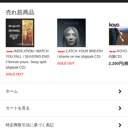
売れ筋商品
INDICATION / WATCH
CATCH YOUR BREATH
KOYO /
YOU FALL / SEASONS END
/ shame on me (digipak CD)
内盤CD)
// forever yours -3way split-
2,200円(
SOLD OUT
(digipak CD)
SOLD OUT
ホーム
カートを見る
特定商取引法に基づく表記