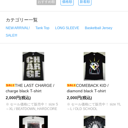
おすすめ順
価格順
新着順
カテゴリー一覧
NEW ARRIVAL!
Tank Top
LONG SLEEVE
Basketball Jersey
SALE!!!
THE LAST CHARGE /
COMEBACK KID /
charge black T-shirt
diamond black T-shirt
2,000円(税込)
2,000円(税込)
※ セール価格にて販売中！ size S
※ セール価格にて販売中！ size YL
～XL / BEATDOWN, HARDCORE
～L / OLD SCHOOL