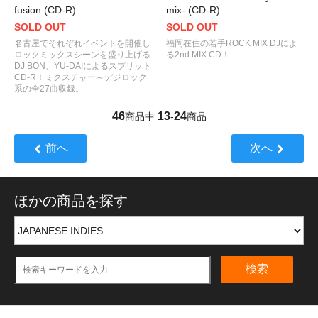
fusion (CD-R)
mix- (CD-R)
SOLD OUT
SOLD OUT
名古屋でそれぞれイベントを開催し
福岡在住の若手ROCK MIX DJによ
ロックミックスシーンを盛り上げる
る2nd MIX CD！
DJ BON、YU-DAIによるスプリット
CD-R！ミクスチャー～デジロック
系の全27曲収録。
46
13
24
商品中
-
商品
前へ
次へ
ほかの商品を探す
検索