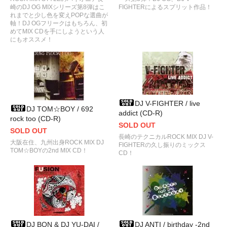
崎のDJ OG MIXシリーズ第8弾はこ
FIGHTERによるスプリット作品！
れまでと少し色を変えPOPな選曲が
軸！DJ OGフリークはもちろん、初
めてMIX CDを手にしようという人
にもオススメ！
DJ V-FIGHTER / live
DJ TOM☆BOY / 692
addict (CD-R)
rock too (CD-R)
SOLD OUT
SOLD OUT
長崎のテクニカルROCK MIX DJ V-
大阪在住、九州出身ROCK MIX DJ
FIGHTERの久し振りのミックス
TOM☆BOYの2nd MIX CD！
CD！
DJ BON & DJ YU-DAI /
DJ ANTI / birthday -2nd