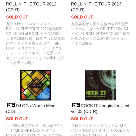
ROLLIN' THE TOUR 2012
ROLLIN' THE TOUR 2013
(CD-R)
(CD-R)
SOLD OUT
SOLD OUT
九州DJオールスターズイベント
九州各地から東京を含め合計7箇所
ROLLIN' THE TOUR 2012監修MIX
ツアーおこなったCRYPT主催のDJ
CD！KING of ROCK MIX DJ OGに
イベントROLLIN' THE TOUR！毎年
よる全18曲収録！日本でもお馴染み
恒例のミックスCDが遂に届きまし
のアーティスト盛り沢山で、HIP
た！全19trax。
HOP、ミクスチャー/ライトミクス
チャー～へヴィネス、ラガ系～ス
カ、デジタルロックまでの流れでダ
ンス必至の内容！
DJ OG / Wraith Mind
ROCK IT / original mix cd
(CD)
vol.03 (CD-R)
SOLD OUT
SOLD OUT
※ 500枚限定プレス、再入荷予定な
長崎ロックミックススタイルDJイ
し！"KING OF ROCK MIX"こと
ベント"ROCK IT"のミックスCDシリ
ROCK MIX STYLEのパイオニア長
ーズ第3弾！DJ OG、DJ V-