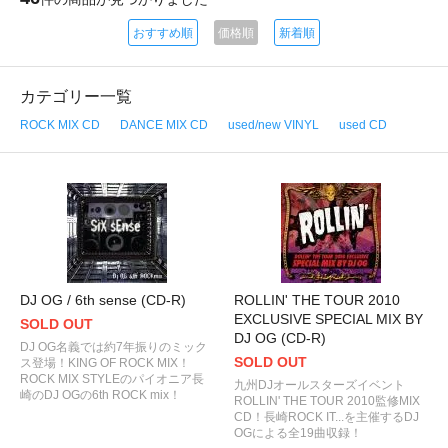
おすすめ順
価格順
新着順
カテゴリー一覧
ROCK MIX CD
DANCE MIX CD
used/new VINYL
used CD
DJ OG / 6th sense (CD-R)
ROLLIN' THE TOUR 2010
EXCLUSIVE SPECIAL MIX BY
SOLD OUT
DJ OG (CD-R)
DJ OG名義では約7年振りのミック
SOLD OUT
ス登場！KING OF ROCK MIX！
ROCK MIX STYLEのパイオニア長
九州DJオールスターズイベント
崎のDJ OGの6th ROCK mix！
ROLLIN' THE TOUR 2010監修MIX
CD！長崎ROCK IT...を主催するDJ
OGによる全19曲収録！