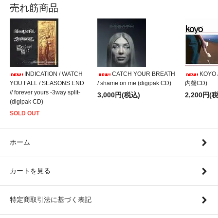
売れ筋商品
INDICATION / WATCH
CATCH YOUR BREATH
KOYO /
YOU FALL / SEASONS END
/ shame on me (digipak CD)
内盤CD)
// forever yours -3way split-
3,000円(税込)
2,200円(
(digipak CD)
SOLD OUT
ホーム
カートを見る
特定商取引法に基づく表記