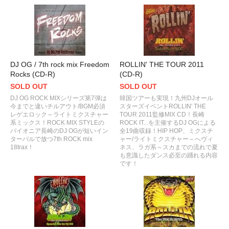
DJ OG / 7th rock mix Freedom
ROLLIN' THE TOUR 2011
Rocks (CD-R)
(CD-R)
SOLD OUT
SOLD OUT
DJ OG ROCK MIXシリーズ第7弾は
韓国ツアーも実現！九州DJオール
今までと違いチルアウト/BGM必須
スターズイベントROLLIN' THE
レゲエロック～ライトミクスチャー
TOUR 2011監修MIX CD！長崎
系ミックス！ROCK MIX STYLEの
ROCK IT...を主催するDJ OGによる
パイオニア長崎のDJ OGが短いイン
全19曲収録！HIP HOP、ミクスチ
ターバルで放つ7th ROCK mix
ャー/ライトミクスチャー～へヴィ
18trax！
ネス、ラガ系～スカまでの流れで夏
も意識したダンス必至の踊れる内容
です！