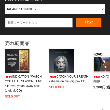
検索
売れ筋商品
INDICATION / WATCH
CATCH YOUR BREATH
KOYO /
YOU FALL / SEASONS END
/ shame on me (digipak CD)
内盤CD)
// forever yours -3way split-
2,200円(
SOLD OUT
(digipak CD)
SOLD OUT