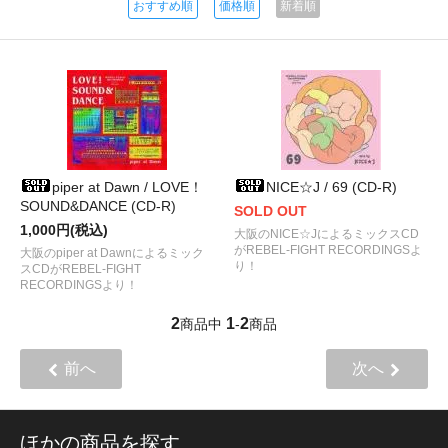
おすすめ順
価格順
新着順
piper at Dawn / LOVE！
NICE☆J / 69 (CD-R)
SOUND&DANCE (CD-R)
SOLD OUT
1,000円(税込)
大阪のNICE☆JによるミックスCD
がREBEL-FIGHT RECORDINGSよ
大阪のpiper at Dawnによるミック
り！
スCDがREBEL-FIGHT
RECORDINGSより！
2
1
2
商品中
-
商品
前へ
次へ
ほかの商品を探す