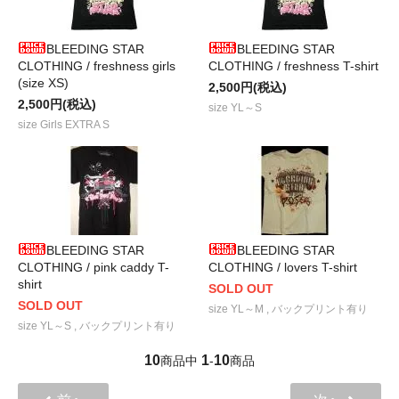
BLEEDING STAR
BLEEDING STAR
CLOTHING / freshness girls
CLOTHING / freshness T-shirt
(size XS)
2,500円(税込)
2,500円(税込)
size YL～S
size Girls EXTRA S
BLEEDING STAR
BLEEDING STAR
CLOTHING / pink caddy T-
CLOTHING / lovers T-shirt
shirt
SOLD OUT
SOLD OUT
size YL～M , バックプリント有り
size YL～S , バックプリント有り
10
1
10
商品中
-
商品