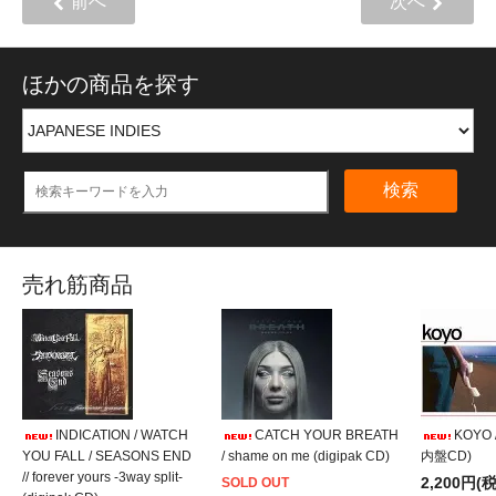
前へ
次へ
ほかの商品を探す
検索
売れ筋商品
INDICATION / WATCH
CATCH YOUR BREATH
KOYO /
YOU FALL / SEASONS END
/ shame on me (digipak CD)
内盤CD)
// forever yours -3way split-
2,200円(
SOLD OUT