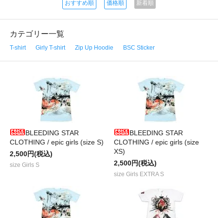
おすすめ順
価格順
新着順
カテゴリー一覧
T-shirt
Girly T-shirt
Zip Up Hoodie
BSC Sticker
BLEEDING STAR
BLEEDING STAR
CLOTHING / epic girls (size S)
CLOTHING / epic girls (size
XS)
2,500円(税込)
2,500円(税込)
size Girls S
size Girls EXTRA S