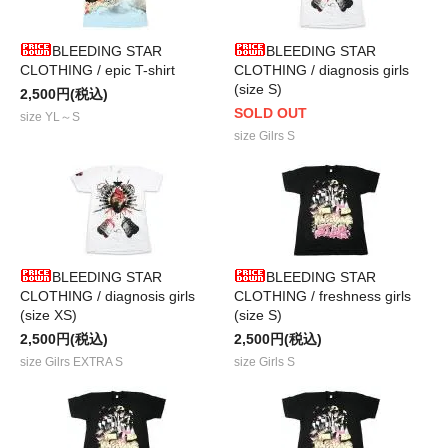
BLEEDING STAR
BLEEDING STAR
CLOTHING / epic T-shirt
CLOTHING / diagnosis girls
(size S)
2,500円(税込)
SOLD OUT
size YL～S
size Gilrs S
BLEEDING STAR
BLEEDING STAR
CLOTHING / diagnosis girls
CLOTHING / freshness girls
(size XS)
(size S)
2,500円(税込)
2,500円(税込)
size Gilrs EXTRA S
size Girls S