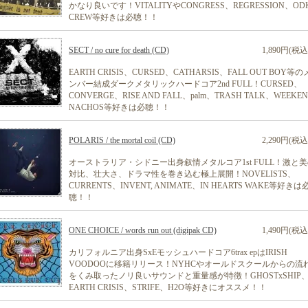
かなり良いです！VITALITYやCONGRESS、REGRESSION、OD
CREW等好きは必聴！！
SECT / no cure for death (CD)
1,890円(税込
EARTH CRISIS、CURSED、CATHARSIS、FALL OUT BOY等の
ンバー結成ダークメタリックハードコア2nd FULL！CURSED、
CONVERGE、RISE AND FALL、palm、TRASH TALK、WEEKE
NACHOS等好きは必聴！！
POLARIS / the mortal coil (CD)
2,290円(税込
オーストラリア・シドニー出身叙情メタルコア1st FULL！激と
対比、壮大さ、ドラマ性を巻き込む極上展開！NOVELISTS、
CURRENTS、INVENT, ANIMATE、IN HEARTS WAKE等好きは
聴！！
ONE CHOICE / words run out (digipak CD)
1,490円(税込
カリフォルニア出身SxEモッシュハードコア6trax epはIRISH
VOODOOに移籍リリース！NYHCやオールドスクールからの流
をくみ取ったノリ良いサウンドと重量感が特徴！GHOSTxSHIP
EARTH CRISIS、STRIFE、H2O等好きにオススメ！！