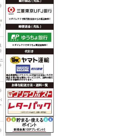
)
r
要
税
)
クニ
ラ
)
パ
ー
)