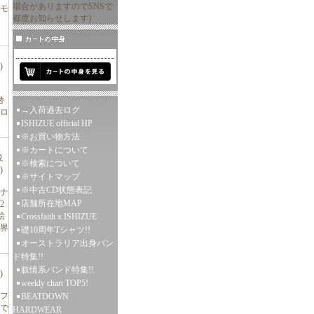
場合がありますのでSNSで
モ
都度お知らせします)
)
替
→入荷過去ログ
ロ
ISHIZUE official HP
※お買い物方法
※カートについて
税
※検索について
)
※サイトマップ
※中古CD状態表記
ナ
店舗所在地MAP
2
絵
Crossfaith x ISHIZUE
界
礎10周年Tシャツ!!
オーストラリア出身バン
ド特集!!
叙情系バンド特集!!
)
weekly chart TOP5!
ーフ
BEATDOWN
りで
HARDWEAR