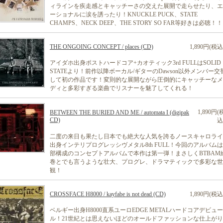
ィラインを疾走感とキャッチーさの交えた展開で走らせたり、エ
ーショナルに涙を誘ったり！KNUCKLE PUCK、STATE
CHAMPS、NECK DEEP、THE STORY SO FAR等好きは必聴！！
THE ONGOING CONCEPT / places (CD)
1,890円(税込
アイダホ出身ポストハードコア+カオティック3rd FULLはSOLID
STATEより！前作以降ボーカル/ギターのDawson以外メンバー交
して初の作品です！変則的な展開ながら圧倒的にキャッチーなメ
ディと多彩すぎる楽曲でリスナーを魅了してくれる！
1,890円(
BETWEEN THE BURIED AND ME / automata I (digipak
CD)
込
二度の来日も果たし日本でも絶大な人気を誇るノースキャロライ
出身インテリプログレッシヴメタル8th FULL！今回のアルバムは
部構成のコンセプトアルバムで本作は第一弾！まさしくBTBAM
巻とでも言うような壮大、プログレ、ドラマティックで多彩な世
観！
CROSSFACE H8000 / kayfabe is not dead (CD)
1,890円(税込
ベルギー出身H8000直系ユーロEDGE METALハードコアデビュ
ル！21世紀とは思えないほどのオールドファッションな仕上が