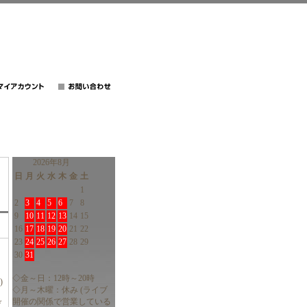
2026年8月
日
月
火
水
木
金
土
1
2
3
4
5
6
7
8
9
10
11
12
13
14
15
16
17
18
19
20
21
22
23
24
25
26
27
28
29
30
31
◇金～日：12時～20時
)
◇月～木曜：休み (ライブ
開催の関係で営業している
デ