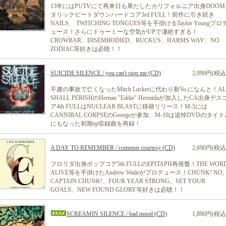
13年にはPUTVにて再来日も果たしたカリフォルニア出身DOOM
タリックビートダウンハードコア3rd FULL！前作に引き続き
NAILS、 TWITCHING TONGUES等を手掛けるTaylor Youngプロ
ュース！さらにドゥーミーな空気がUPで凄絶すぎる！
CROWBAR、DISEMBODIED、RUCKUS、HARMS WAY、NO
ZODIAC等好きは必聴！！
SUICIDE SILENCE / you can't stop me (CD)
2,090円(税込
不慮の事故で亡くなったMitch Luckerに代わり新Vo.になんと！AL
SHALL PERISHのHernan "Eddie" Hermidaが加入したCA出身デス
ア4th FULLはNUCLEAR BLASTに移籍リリース！M-5には
CANNIBAL CORPSEのGeorgeが参加、M-10は追悼DVDのタイ
にもなった初期ep収録曲を再録！
A DAY TO REMEMBER / common courtesy (CD)
2,690円(税込
フロリダ出身ポップコア5th FULLのEPITAPH再発盤！THE WOR
ALIVE等を手掛けたAndrew Wadeがプロデュース！CHUNK! NO,
CAPTAIN CHUNK!、FOUR YEAR STRONG、SET YOUR
GOALS、NEW FOUND GLORY等好きは必聴！！
SCREAMIN SILENCE / bad mood (CD)
1,890円(税込