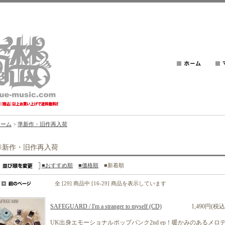
ホーム
>
準新作・旧作再入荷
準新作・旧作再入荷
■おすすめ順
■価格順
■新着順
全 [29] 商品中 [16-29] 商品を表示しています
SAFEGUARD / I'm a stranger to myself (CD)
1,490円(税込
UK出身エモーショナルポップパンク2nd ep！暖かみのあるメロ