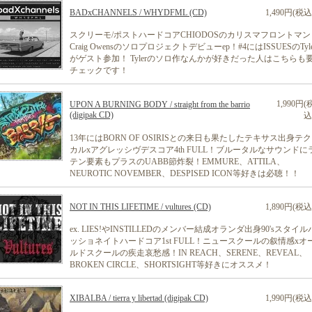
BADxCHANNELS / WHYDFML (CD)
1,490円(税込
スクリーモ/ポストハードコアCHIODOSのカリスマフロントマン
Craig Owensのソロプロジェクトデビューep！#4にはISSUESのTyle
がゲスト参加！ Tylerのソロ作なんかが好きだった人はこちらも
チェックです！
1,990円(
UPON A BURNING BODY / straight from the barrio
(digipak CD)
込
13年にはBORN OF OSIRISとの来日も果たしたテキサス出身テ
カルxアグレッシヴデスコア4th FULL！ブルータルなサウンドに
テン要素もプラスのUABB節炸裂！EMMURE、ATTILA、
NEUROTIC NOVEMBER、DESPISED ICON等好きは必聴！！
NOT IN THIS LIFETIME / vultures (CD)
1,890円(税込
ex. LIES!やINSTILLEDのメンバー結成オランダ出身90'sスタイル
ッショネイトハードコア1st FULL！ニュースクールの叙情感xオ
ルドスクールの疾走哀愁感！IN REACH、SERENE、REVEAL、
BROKEN CIRCLE、SHORTSIGHT等好きにオススメ！
XIBALBA / tierra y libertad (digipak CD)
1,990円(税込