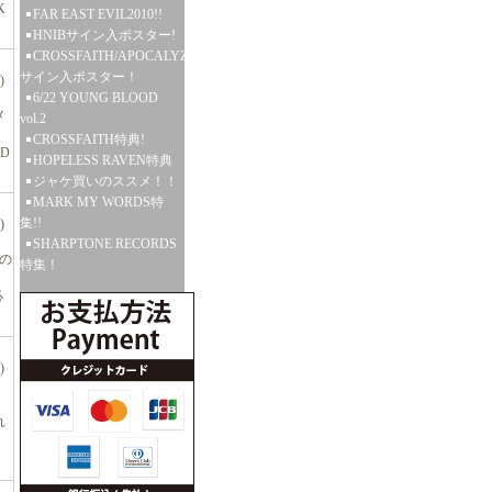
K
FAR EAST EVIL2010!!
HNIBサイン入ポスター!
CROSSFAITH/APOCALYZE
サイン入ポスター！
)
6/22 YOUNG BLOOD
メ
vol.2
CROSSFAITH特典!
ND
HOPELESS RAVEN特典
ジャケ買いのススメ！！
MARK MY WORDS特
集!!
)
SHARPTONE RECORDS
美の
特集！
必
)
れ
、