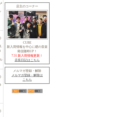
メ
店主のコーナー
デ
)
CUBE
L
新入荷情報を中心に礎の音楽
コ
発信随時UP！
7.31 新入荷情報更新！
トル
店長日記はこちら
メルマガ登録・解除
メルマガ登録・解除は
)
こちら
D
)