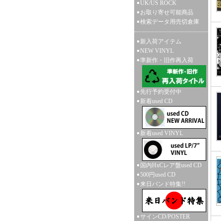
UK/US ROCK
お取り寄せ可能商品
検索データ用売切倉庫
新入荷アイテム
NEW VINYL
準新作・旧作再入荷
先行予約受付中
新着used CD
新着used VINYL
国内HxCレア盤used CD
500円used CD
来日バンド特集!!
サインCD/POSTER