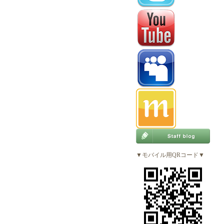
▼モバイル用QRコード▼