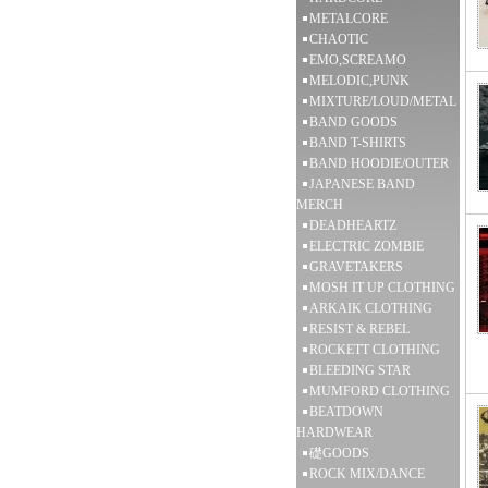
METALCORE
CHAOTIC
EMO,SCREAMO
MELODIC,PUNK
MIXTURE/LOUD/METAL
BAND GOODS
BAND T-SHIRTS
BAND HOODIE/OUTER
JAPANESE BAND
MERCH
DEADHEARTZ
ELECTRIC ZOMBIE
GRAVETAKERS
MOSH IT UP CLOTHING
ARKAIK CLOTHING
RESIST & REBEL
ROCKETT CLOTHING
BLEEDING STAR
MUMFORD CLOTHING
BEATDOWN
HARDWEAR
礎GOODS
ROCK MIX/DANCE