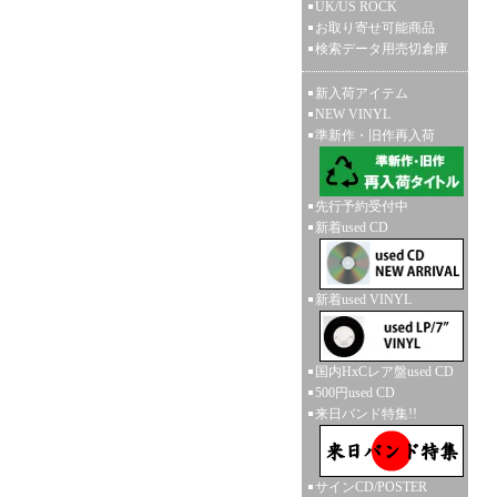
UK/US ROCK
お取り寄せ可能商品
検索データ用売切倉庫
新入荷アイテム
NEW VINYL
準新作・旧作再入荷
先行予約受付中
新着used CD
新着used VINYL
国内HxCレア盤used CD
500円used CD
来日バンド特集!!
サインCD/POSTER