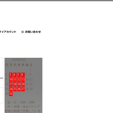
2026年8月
日
月
火
水
木
金
土
1
2
3
4
5
6
7
8
9
10
11
12
13
14
15
16
17
18
19
20
21
22
23
24
25
26
27
28
29
30
31
◇金～日：12時～20時
◇月～木曜：休み (ライブ
開催の関係で営業している