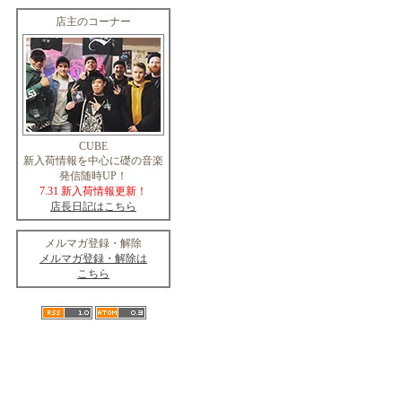
店主のコーナー
CUBE
新入荷情報を中心に礎の音楽
発信随時UP！
7.31 新入荷情報更新！
店長日記はこちら
メルマガ登録・解除
メルマガ登録・解除は
こちら