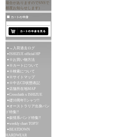
場合がありますのでSNSで
都度お知らせします)
→入荷過去ログ
ISHIZUE official HP
※お買い物方法
※カートについて
※検索について
※サイトマップ
※中古CD状態表記
店舗所在地MAP
Crossfaith x ISHIZUE
礎10周年Tシャツ!!
オーストラリア出身バン
ド特集!!
叙情系バンド特集!!
weekly chart TOP5!
BEATDOWN
HARDWEAR