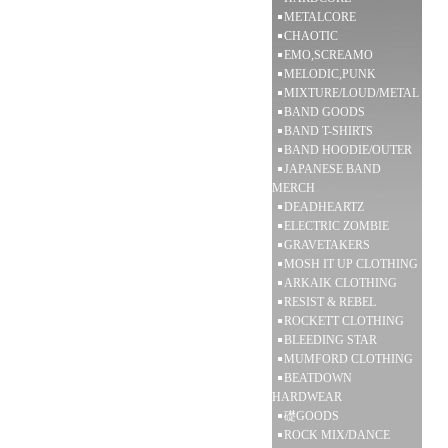
METALCORE
CHAOTIC
EMO,SCREAMO
MELODIC,PUNK
MIXTURE/LOUD/METAL
BAND GOODS
BAND T-SHIRTS
BAND HOODIE/OUTER
JAPANESE BAND
MERCH
DEADHEARTZ
ELECTRIC ZOMBIE
GRAVETAKERS
MOSH IT UP CLOTHING
ARKAIK CLOTHING
RESIST & REBEL
ROCKETT CLOTHING
BLEEDING STAR
MUMFORD CLOTHING
BEATDOWN
HARDWEAR
礎GOODS
ROCK MIX/DANCE