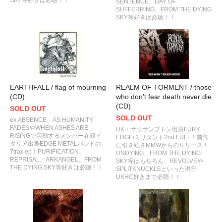
SENTENCE、DAY OF
SUFFERRING、FROM THE DYING
SKY等好きは必聴！！
EARTHFALL / flag of mourning
REALM OF TORMENT / those
(CD)
who don't fear death never die
(CD)
SOLD OUT
SOLD OUT
ex.ABSENCE、AS HUMANITY
FADESやWHEN ASHES ARE
UK・サウサンプトン出身FURY
RISINGで活動するメンバー在籍イ
EDGE/ミリタント2nd FULL！前作
タリア出身EDGE METALバンドの
に引き続きMMWからのリリース！
7trax ep！PURIFICATION、
UNDYING、FROM THE DYING
REPRISAL、ARKANGEL、FROM
SKY等はもちろん、REVOLVEや
THE DYING SKY等好きは必聴！！
SPLITKNUCKLEといった現行
UKHC好きまで必聴！！