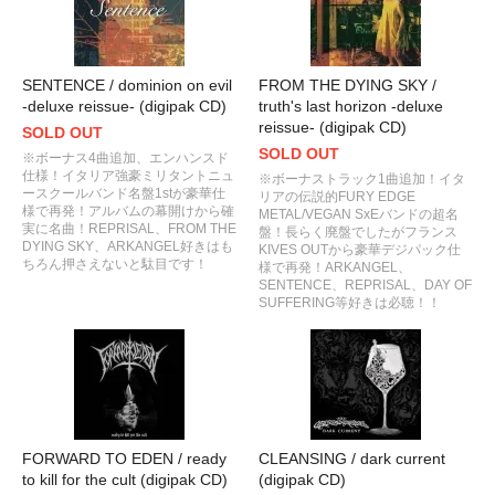
SENTENCE / dominion on evil
FROM THE DYING SKY /
-deluxe reissue- (digipak CD)
truth's last horizon -deluxe
reissue- (digipak CD)
SOLD OUT
SOLD OUT
※ボーナス4曲追加、エンハンスド
仕様！イタリア強豪ミリタントニュ
※ボーナストラック1曲追加！イタ
ースクールバンド名盤1stが豪華仕
リアの伝説的FURY EDGE
様で再発！アルバムの幕開けから確
METAL/VEGAN SxEバンドの超名
実に名曲！REPRISAL、FROM THE
盤！長らく廃盤でしたがフランス
DYING SKY、ARKANGEL好きはも
KIVES OUTから豪華デジパック仕
ちろん押さえないと駄目です！
様で再発！ARKANGEL、
SENTENCE、REPRISAL、DAY OF
SUFFERING等好きは必聴！！
FORWARD TO EDEN / ready
CLEANSING / dark current
to kill for the cult (digipak CD)
(digipak CD)