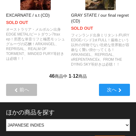
EXCARNATE / s.t (CD)
GRAY STATE / our final regret
(CD)
SOLD OUT
SOLD OUT
オーストラリア・メルボルン出身
EDGE METAL/ビートダウン7trax
フィンランド出身ミリタント/FURY
ep！邪悪な単音リフと極悪モッシュ
EDGEバンド1st FULL！厳格という
グルーヴの応酬！ARKANGEL、
以外の何物でない壮絶な世界観が容
REPRISAL、REALM OF
赦なく襲い掛かってくる！
TORMENT、MINDED FURY等好き
ARKANGEL、REPRISAL、
は必聴！！
xREPENTANCEx、FROM THE
DYING SKY等好きは必聴！！
46
1
12
商品中
-
商品
前へ
次へ
ほかの商品を探す