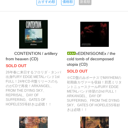
おすすめ順
価格順
新着順
CONTENTION / artillery
xEDENISGONEx / the
from heaven (CD)
cold tomb of decomposed
utopia (CD)
SOLD OUT
SOLD OUT
26年春に来日するフロリダ・タンパ
出身FURY EDGE METALバンド1st
※CD盤のみボーナスでMAYHEMの
FULL！24年CD-R盤リリースのも
初期曲カヴァーを収録！邪悪ミリタ
のがCDで再発！ARKANGEL、
ントニュースクール/FURY EDGE
FROM THE DYING SKY、
METALバンド待望の2nd FULL！
REPRISAL、DAY OF
ARKANGEL、DAY OF
SUFFERING、GATES OF
SUFFERING、FROM THE DYING
HOPELESS等好きは必聴！！
SKY、GATES OF HOPELESS等好
きは必聴！！