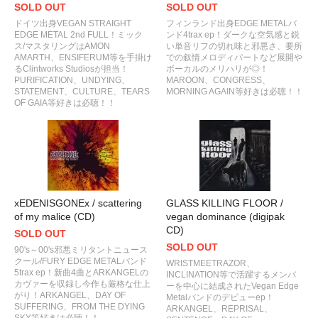
SOLD OUT
SOLD OUT
ドイツ出身VEGAN STRAIGHT
フィンランド出身EDGE METALバ
EDGE METAL 2nd FULL！ミック
ンド4trax ep！ダークな空気感と鋭
ス/マスタリングはAMON
い単音リフの切れ味と邪悪さ、要所
AMARTH、ENSIFERUM等を手掛け
での叙情メロディパートなど展開や
るClintworks Studiosが担当！
ボーカルのメリハリが◎！
PURIFICATION、UNDYING、
MAROON、CONGRESS、
STATEMENT、CULTURE、TEARS
MORNING AGAIN等好きは必聴！！
OF GAIA等好きは必聴！！
xEDENISGONEx / scattering
GLASS KILLING FLOOR /
of my malice (CD)
vegan dominance (digipak
CD)
SOLD OUT
SOLD OUT
90's～00's邪悪ミリタントニュース
クール/FURY EDGE METALバンド
WRISTMEETRAZOR、
5trax ep！新曲4曲とARKANGELの
INCLINATION等で活躍するメンバ
カヴァーを収録し今作も厳格な仕上
ーを中心に結成されたVegan Edge
がり！ARKANGEL、DAY OF
Metalバンドのデビューep！
SUFFERING、FROM THE DYING
ARKANGEL、REPRISAL、
SKY等好きは必聴！！