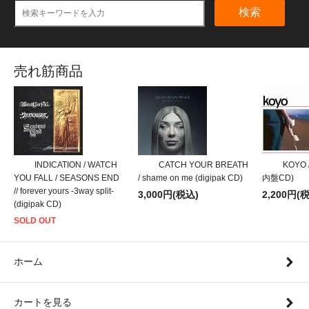
検索
売れ筋商品
INDICATION / WATCH
CATCH YOUR BREATH
KOYO /
YOU FALL / SEASONS END
/ shame on me (digipak CD)
内盤CD)
// forever yours -3way split-
3,000円(税込)
2,200円(
(digipak CD)
SOLD OUT
ホーム
カートを見る