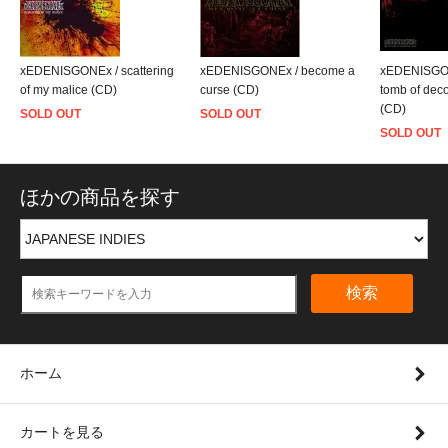
xEDENISGONEx / scattering
xEDENISGONEx / become a
xEDENISGON
of my malice (CD)
curse (CD)
tomb of dec
(CD)
SOLD OUT
SOLD OUT
SOLD OUT
ほかの商品を探す
検索
ホーム
カートを見る