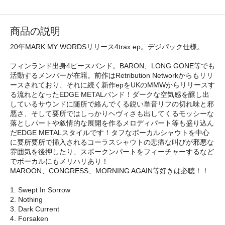
商品の説明
20年MARK MY WORDSリリース4trax ep。デジパック仕様。
フィンランド出身4ピースバンド。BARON、LONG GONE等でも
活動するメンバーが在籍。前作はRetribution Networkからもリリ
ースされており、それに続く新作epをUKのMMWからリリースす
る流れとなったEDGE METALバンド！ダークな空気感を醸し出
しているサウンドに随所で絡んでくる鋭い単音リフの切れ味と邪
悪さ、そして要所ではしっかりヘヴィさも出してくるモッシーな
落としパートや叙情的な展開を作るメロディパート等も盛り込ん
だEDGE METALスタイルです！タフなボーカルシャウトを中心
に要所要所で挿入されるコーラスシャウトの悲痛な叫びが邪悪な
雰囲気を後押したり、スポークンパートをフィーチャーするなど
でボーカルにもメリハリあり！
MAROON、CONGRESS、MORNING AGAIN等好きは必聴！！
1. Swept In Sorrow
2. Nothing
3. Dark Current
4. Forsaken