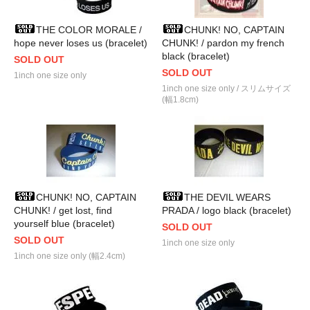
THE COLOR MORALE /
CHUNK! NO, CAPTAIN
hope never loses us (bracelet)
CHUNK! / pardon my french
black (bracelet)
SOLD OUT
SOLD OUT
1inch one size only
1inch one size only / スリムサイズ
(幅1.8cm)
CHUNK! NO, CAPTAIN
THE DEVIL WEARS
CHUNK! / get lost, find
PRADA / logo black (bracelet)
yourself blue (bracelet)
SOLD OUT
SOLD OUT
1inch one size only
1inch one size only (幅2.4cm)