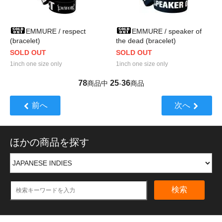
EMMURE / respect
EMMURE / speaker of
(bracelet)
the dead (bracelet)
SOLD OUT
SOLD OUT
1inch one size only
1inch one size only
78
25
36
商品中
-
商品
前へ
次へ
ほかの商品を探す
検索