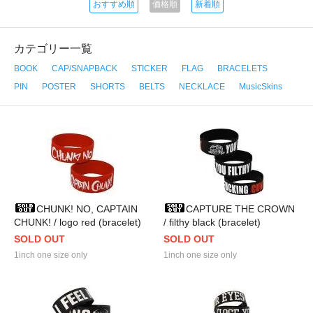
おすすめ順
価格順
新着順
カテゴリー一覧
BOOK
CAP/SNAPBACK
STICKER
FLAG
BRACELETS
PIN
POSTER
SHORTS
BELTS
NECKLACE
MusicSkins
CHUNK! NO, CAPTAIN
CAPTURE THE CROWN
CHUNK! / logo red (bracelet)
/ filthy black (bracelet)
SOLD OUT
SOLD OUT
1inch one size only
1inch one size only