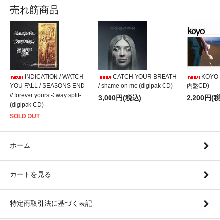
売れ筋商品
INDICATION / WATCH
CATCH YOUR BREATH
KOYO /
YOU FALL / SEASONS END
/ shame on me (digipak CD)
内盤CD)
// forever yours -3way split-
3,000円(税込)
2,200円(
(digipak CD)
SOLD OUT
ホーム
カートを見る
特定商取引法に基づく表記