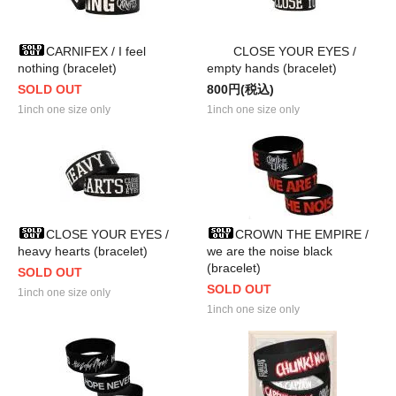
CARNIFEX / I feel
CLOSE YOUR EYES /
nothing (bracelet)
empty hands (bracelet)
SOLD OUT
800円(税込)
1inch one size only
1inch one size only
CLOSE YOUR EYES /
CROWN THE EMPIRE /
heavy hearts (bracelet)
we are the noise black
(bracelet)
SOLD OUT
SOLD OUT
1inch one size only
1inch one size only