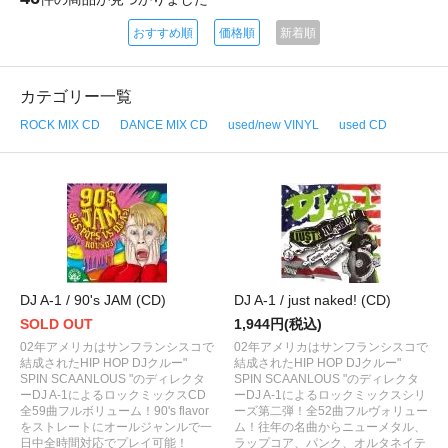
おすすめ順
価格順
新着順
カテゴリー一覧
ROCK MIX CD
DANCE MIX CD
used/new VINYL
used CD
DJ A-1 / 90's JAM (CD)
DJ A-1 / just naked! (CD)
SOLD OUT
1,944円(税込)
02年アメリカはサンフランシスコで
02年アメリカはサンフランシスコで
結成されたHIP HOP DJクルー"
結成されたHIP HOP DJクルー"
SPIN SCAANLOUS "のディレクタ
SPIN SCAANLOUS "のディレクタ
ーDJ A-1によるロックミックスCD
ーDJ A-1によるロックミックスシリ
全59曲フルボリューム！90's flavor
ーズ第二弾！全52曲フルヴォリュー
をストレートにオールジャンルで一
ム！往年の名曲からニューメタル、
日中全時間対応でプレイ可能！
ラップコア、パンク、オルタネイテ