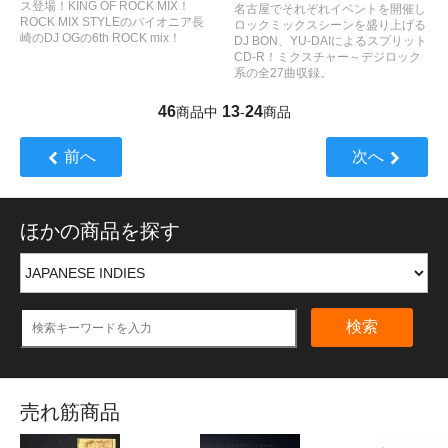
ス登場！KING OF ROCK MIX！
名古屋でそれぞれイベントを開催し
ROCK MIX STYLEのパイオニア長
ロックミックスシーンを盛り上げる
崎のDJ OGの6th ROCK mix！
DJ BON、YU-DAIによるスプリット
CD-R！ミクスチャー～デジロック
系の全27曲収録。
46
13
24
商品中
-
商品
前へ
次へ
ほかの商品を探す
検索
売れ筋商品