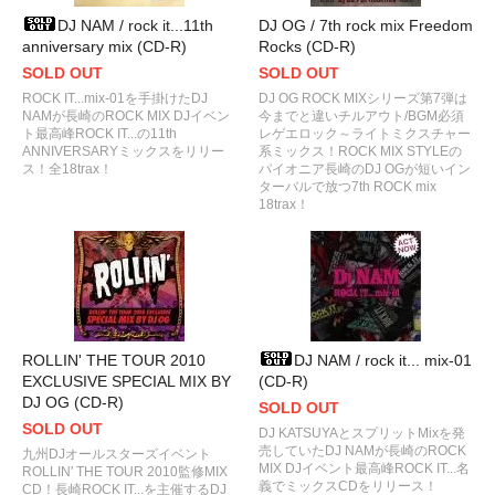
DJ NAM / rock it...11th
DJ OG / 7th rock mix Freedom
anniversary mix (CD-R)
Rocks (CD-R)
SOLD OUT
SOLD OUT
ROCK IT...mix-01を手掛けたDJ
DJ OG ROCK MIXシリーズ第7弾は
NAMが長崎のROCK MIX DJイベン
今までと違いチルアウト/BGM必須
ト最高峰ROCK IT...の11th
レゲエロック～ライトミクスチャー
ANNIVERSARYミックスをリリー
系ミックス！ROCK MIX STYLEの
ス！全18trax！
パイオニア長崎のDJ OGが短いイン
ターバルで放つ7th ROCK mix
18trax！
ROLLIN' THE TOUR 2010
DJ NAM / rock it... mix-01
EXCLUSIVE SPECIAL MIX BY
(CD-R)
DJ OG (CD-R)
SOLD OUT
SOLD OUT
DJ KATSUYAとスプリットMixを発
売していたDJ NAMが長崎のROCK
九州DJオールスターズイベント
MIX DJイベント最高峰ROCK IT...名
ROLLIN' THE TOUR 2010監修MIX
義でミックスCDをリリース！
CD！長崎ROCK IT...を主催するDJ