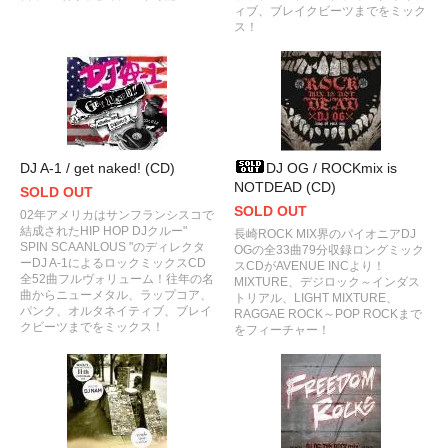
ィブ、ブレイクビーツまでをミック
ス！
DJ A-1 / get naked! (CD)
DJ OG / ROCKmix is
NOTDEAD (CD)
SOLD OUT
SOLD OUT
02年アメリカはサンフランシスコで
結成されたHIP HOP DJクルー"
長崎ROCK MIX界のパイオニアDJ
SPIN SCAANLOUS "のディレクタ
OGの全33曲79分収録ロングミック
ーDJ A-1によるロックミックスCD
スCDがAVENUE INCより！
全52曲フルヴォリューム！往年の名
MIXTURE、デジロック～インダス
曲からニューメタル、ラップコア、
トリアル、LIGHT MIXTURE、
パンク、オルタネイティブ、ブレイ
RAGGAE ROCK～POP ROCKまで
クビーツまでをミックス！
をフィーチャー！