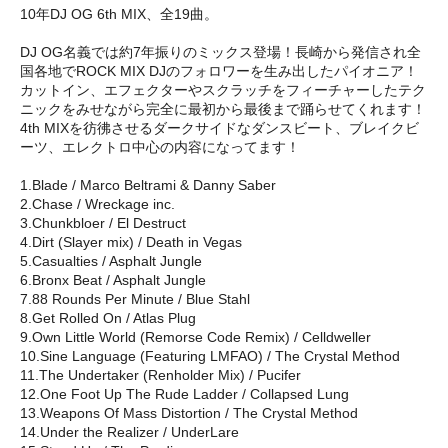
10年DJ OG 6th MIX、全19曲。
DJ OG名義では約7年振りのミックス登場！長崎から発信され全
国各地でROCK MIX DJのフォロワーを生み出したパイオニア！
カットイン、エフェクターやスクラッチをフィーチャーしたテク
ニックをみせながら完全に最初から最後まで踊らせてくれます！
4th MIXを彷彿させるダークサイドなダンスビート、ブレイクビ
ーツ、エレクトロ中心の内容になってます！
1.Blade / Marco Beltrami & Danny Saber
2.Chase / Wreckage inc.
3.Chunkbloer / El Destruct
4.Dirt (Slayer mix) / Death in Vegas
5.Casualties / Asphalt Jungle
6.Bronx Beat / Asphalt Jungle
7.88 Rounds Per Minute / Blue Stahl
8.Get Rolled On / Atlas Plug
9.Own Little World (Remorse Code Remix) / Celldweller
10.Sine Language (Featuring LMFAO) / The Crystal Method
11.The Undertaker (Renholder Mix) / Pucifer
12.One Foot Up The Rude Ladder / Collapsed Lung
13.Weapons Of Mass Distortion / The Crystal Method
14.Under the Realizer / UnderLare