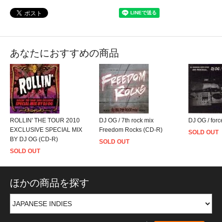
あなたにおすすめの商品
ROLLIN' THE TOUR 2010
DJ OG / 7th rock mix
DJ OG / for
EXCLUSIVE SPECIAL MIX
Freedom Rocks (CD-R)
SOLD OUT
BY DJ OG (CD-R)
SOLD OUT
SOLD OUT
ほかの商品を探す