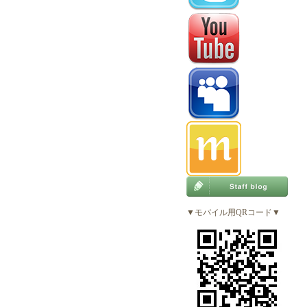
▼モバイル用QRコード▼