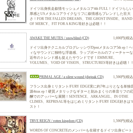
ドイツ出身疾走叙情モッシュメタルコア4th FULL！ドイツらし
厚感とUSメタルコアライクなリフに叙情感もブレンドした壮大
さ！FOR THE FALLEN DREAMS、THE GHOST INSIDE、HAND
OF MERCY、FIT FOR A KING等好きは必聴！！
AWAKE THE MUTES / snowblind (CD)
1,690円(税込
ドイツ出身テクニカルプログレッシヴ/Djentメタルコア5th ep！
ィなサウンドに独特な浮遊感、ラップボーカルのフィーチャーな
近年のトレンド感も捉えたサウンドです！EMMURE、
VOLUMES、VOID OF VISION、STRUCTURES等好きは必聴！
PRIMAL AGE / a silent wound (digipak CD)
1,590円(税込
フランス出身ミリタント/FURY EDGE実に約7年ぶりとなる単独
源4trax ep！硬質メタリックなギターと刻みまくりの単音リフの
酬でのアッパーな展開！SENTENCE、ARKANGEL、IN OTHE
CLIMES、REPRISAL等をはじめミリタント/FURY EDGE好きは
スト！
TRVE REIGN / rotten kingdom (CD)
1,590円(税込
WORDS OF CONCRETEのメンバーも在籍するドイツ出身ビート