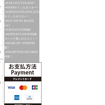
FAR EAST EVIL2010!!
も
HNIBサイン入ポスター!
CROSSFAITH/APOCALYZE
サイン入ポスター！
6/22 YOUNG BLOOD
)
vol.2
も
CROSSFAITH特典!
HOPELESS RAVEN特典
ジャケ買いのススメ！！
MARK MY WORDS特
集!!
)
SHARPTONE RECORDS
特集！
ー
ビ
！
)