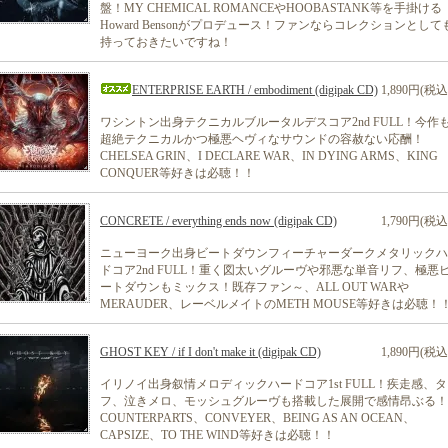
盤！MY CHEMICAL ROMANCEやHOOBASTANK等を手掛ける
Howard Bensonがプロデュース！ファンならコレクションとして
持っておきたいですね！
ENTERPRISE EARTH / embodiment (digipak CD)
1,890円(税込
ワシントン出身テクニカルブルータルデスコア2nd FULL！今作
超絶テクニカルかつ極悪ヘヴィなサウンドの容赦ない応酬！
CHELSEA GRIN、I DECLARE WAR、IN DYING ARMS、KING
CONQUER等好きは必聴！！
CONCRETE / everything ends now (digipak CD)
1,790円(税込
ニューヨーク出身ビートダウンフィーチャーダークメタリックハ
ドコア2nd FULL！重く図太いグルーヴや邪悪な単音リフ、極悪
ートダウンもミックス！既存ファン～、ALL OUT WARや
MERAUDER、レーベルメイトのMETH MOUSE等好きは必聴！
GHOST KEY / if I don't make it (digipak CD)
1,890円(税込
イリノイ出身叙情メロディックハードコア1st FULL！疾走感、タ
フ、泣きメロ、モッシュグルーヴも搭載した展開で感情昂ぶる！
COUNTERPARTS、CONVEYER、BEING AS AN OCEAN、
CAPSIZE、TO THE WIND等好きは必聴！！