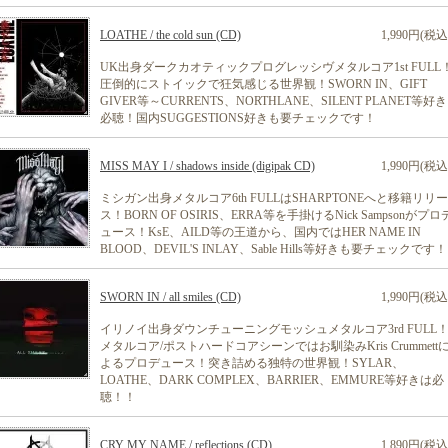
LOATHE / the cold sun (CD)
1,990円(税込
UK出身ダークカオティックプログレッシヴメタルコア1st FULL
圧倒的にストイックで狂気感じる世界観！SWORN IN、GIFT
GIVER等～CURRENTS、NORTHLANE、SILENT PLANET等好
必聴！国内SUGGESTIONS好きも要チェックです！
MISS MAY I / shadows inside (digipak CD)
1,990円(税込
ミシガン出身メタルコア6th FULLはSHARPTONEへと移籍リリー
ス！BORN OF OSIRIS、ERRA等を手掛けるNick Sampsonがプロ
ュース！KsE、AILD等の王道から、国内ではHER NAME IN
BLOOD、DEVIL'S INLAY、Sable Hills等好きも要チェックです！
SWORN IN / all smiles (CD)
1,990円(税込
イリノイ出身ダウンチューニングモッシュメタルコア3rd FULL
メタルコア/ポストハードコアシーンではお馴染みKris Crummett
よるプロデュース！突き詰める独特の世界観！SYLAR、
LOATHE、DARK COMPLEX、BARRIER、EMMURE等好きは必
聴！！
CRY MY NAME / reflections (CD)
1,890円(税込