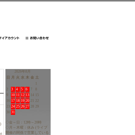
2026年8月
日
月
火
水
木
金
土
1
2
3
4
5
6
7
8
9
10
11
12
13
14
15
16
17
18
19
20
21
22
23
24
25
26
27
28
29
30
31
◇金～日：12時～20時
)
◇月～木曜：休み (ライブ
開催の関係で営業している
t