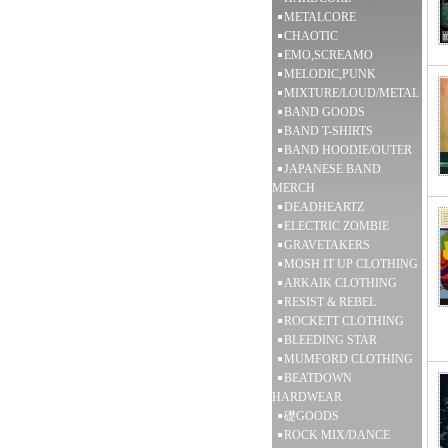
METALCORE
CHAOTIC
EMO,SCREAMO
MELODIC,PUNK
MIXTURE/LOUD/METAL
BAND GOODS
BAND T-SHIRTS
BAND HOODIE/OUTER
JAPANESE BAND
MERCH
DEADHEARTZ
ELECTRIC ZOMBIE
GRAVETAKERS
MOSH IT UP CLOTHING
ARKAIK CLOTHING
RESIST & REBEL
ROCKETT CLOTHING
BLEEDING STAR
MUMFORD CLOTHING
BEATDOWN
HARDWEAR
礎GOODS
ROCK MIX/DANCE