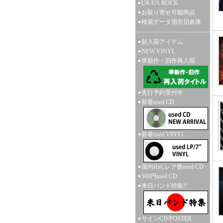
UK/US ROCK
お取り寄せ可能商品
検索データ用売切倉庫
新入荷アイテム
NEW VINYL
準新作・旧作再入荷
先行予約受付中
新着used CD
新着used VINYL
国内HxCレア盤used CD
500円used CD
来日バンド特集!!
サインCD/POSTER