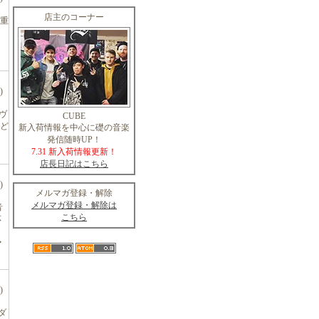
店主のコーナー
い重
)
ヘヴ
CUBE
ど
新入荷情報を中心に礎の音楽
発信随時UP！
！
7.31 新入荷情報更新！
店長日記はこちら
)
メルマガ登録・解除
メルマガ登録・解除は
音
こちら
応
マ
)
ダ