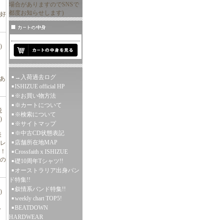
場合がありますのでSNSで
都度お知らせします)
等好
)
→入荷過去ログ
けあ
ISHIZUE official HP
※お買い物方法
※カートについて
税
※検索について
)
※サイトマップ
※中古CD状態表記
表
店舗所在地MAP
レ
！
Crossfaith x ISHIZUE
の
礎10周年Tシャツ!!
オーストラリア出身バン
ド特集!!
叙情系バンド特集!!
)
weekly chart TOP5!
ス
BEATDOWN
HARDWEAR