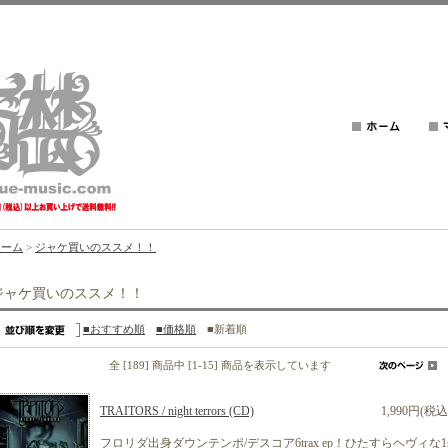
ホーム
>
ジャケ買いのススメ！！
ジャケ買いのススメ！！
■おすすめ順
■価格順
■新着順
全 [189] 商品中 [1-15] 商品を表示しています
TRAITORS / night terrors (CD)
1,990円(税込
フロリダ出身ダウンテンポ/デスコア6trax ep！ひたすらヘヴィな1s