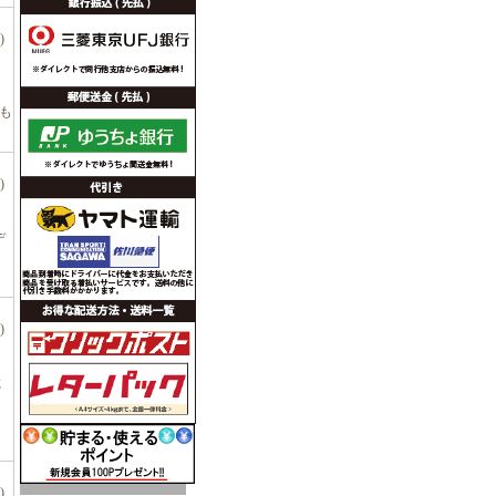
)
！
きも
)
デ
)
！
に
)