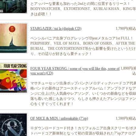
とアッパーな要素も加わった2ndとの間に位置するリリース！
BODYSNATCHER、EXTORTIONIST、KUBLAI KHAN、KING
きは必聴！！
STARGAZER / tui la (digipak CD)
1,790円(税込
ペンシルバニア出身プログレッシヴ/Djentメタルコア1st FULL！
PERIPHERY、VEIL OF MAYA、BORN OF OSIRIS、AFTER THE
BURIAL、THE CONTORTIONIST等から影響を受けたというだ
り、その辺りが好きなら要チェック！
1,890円(
FOUR YEAR STRONG / some of you will like this, some of
you won't (CD)
込
マサチューセッツ出身ポップパンク/メロディックハードコア代
格バンドの新作はアコースティックアルバム！アンプラグドなア
ンジに仕上げた人気曲やレアソング、いくつかの新曲などを収録
落ち着いた感じもありつつ、らしさも押さえたアレンジはファン
心をくすぐってくれます！
OF MICE & MEN / unbreakable (7"ep)
1,590円(税込
※ダウンロードコード付き！カリフォルニア出身スクリーモ/ポ
トハードコア新体制となって初の音源が収録された7"epアナログ