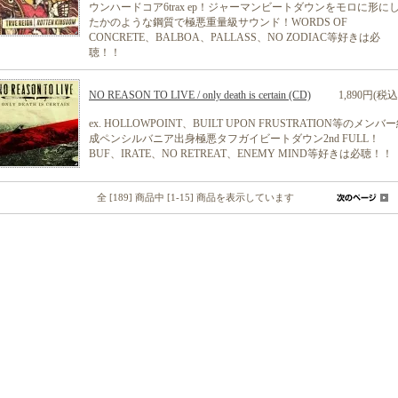
ウンハードコア6trax ep！ジャーマンビートダウンをモロに形に
たかのような鋼質で極悪重量級サウンド！WORDS OF
CONCRETE、BALBOA、PALLASS、NO ZODIAC等好きは必
聴！！
NO REASON TO LIVE / only death is certain (CD)
1,890円(税込
ex. HOLLOWPOINT、BUILT UPON FRUSTRATION等のメンバ
成ペンシルバニア出身極悪タフガイビートダウン2nd FULL！
BUF、IRATE、NO RETREAT、ENEMY MIND等好きは必聴！！
全 [189] 商品中 [1-15] 商品を表示しています