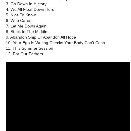
3. Go Down In History
4. We All Float Down Here
5. Nice To Know
6. Who Cares
7. Let Me Down Again
8. Stuck In The Middle
9. Abandon Ship Or Abandon All Hope
10. Your Ego Is Writing Checks Your Body Can't Cash
11. This Summer Session
12. For Our Fathers