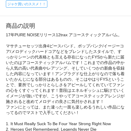
ジャケ買いのススメ！！
商品の説明
17年PURE NOISEリリース12trax アコースティックアルバム。
マサチューセッツ出身4ピースバンド。ポップパンク/イージーコ
ア/メロディックハードコアなどをブレンドしたスタイルで、す
っかりシーンの代表格とも言える存在になったFYSから新たに届
いたのはアコースティックアルバムです！これまでの作品の中か
ら人気の高い代表曲やレアソング、そしていくつかの新曲を収録
した内容になっています！アンプラグドな仕上がりなので落ち着
いたかんじになる部分はあるものの、そこはやはりFYSというこ
とで、要所でしっかりとらしさをアピールしてくれていてファン
の心をくすぐってくれます！普段はエネルギッシュに駆けていく
イメージが強いですが、こうやってアコースティックアレンジが
施されると改めてメロディの良さに気付かされます！
ファンにとっては、また違った一面も楽しめるうれしい作品にな
ってるのでマストで入手してください！
1. It Must Really Suck To Be Four Year Strong Right Now
2. Heroes Get Remembered, Legends Never Die