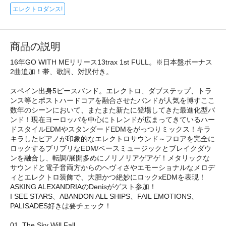
エレクトロダンス!
商品の説明
16年GO WITH MEリリース13trax 1st FULL。※日本盤ボーナス
2曲追加！帯、歌詞、対訳付き。
スペイン出身5ピースバンド。エレクトロ、ダブステップ、トラ
ンス等とポストハードコアを融合させたバンドが人気を博すここ
数年のシーンにおいて、またまた新たに登場してきた最進化型バ
ンド！現在ヨーロッパを中心にトレンドが広まってきているハー
ドスタイルEDMやスタンダードEDMをがっつりミックス！キラ
キラしたピアノが印象的なエレクトロサウンド～フロアを完全に
ロックするブリブリなEDM/ベースミュージックとブレイクダウ
ンを融合し、転調/展開多めにノリノリアゲアゲ！メタリックな
サウンドと電子音両方からのヘヴィさやエモーショナルなメロデ
ィとエレクトロ装飾で、大胆かつ絶妙にロックxEDMを表現！
ASKING ALEXANDRIAのDenisがゲスト参加！
I SEE STARS、ABANDON ALL SHIPS、FAIL EMOTIONS、
PALISADES好きは要チェック！
01. The Sky Will Fall