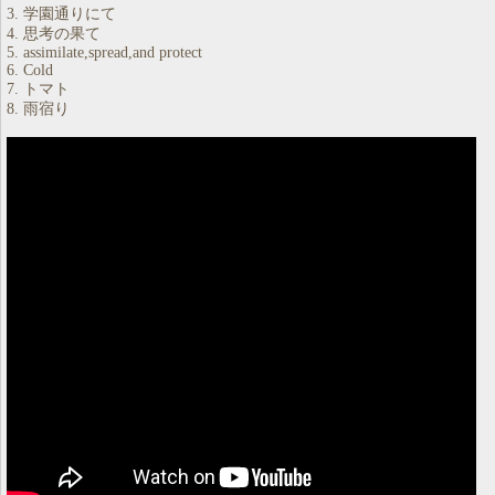
3. 学園通りにて
4. 思考の果て
5. assimilate,spread,and protect
6. Cold
7. トマト
8. 雨宿り