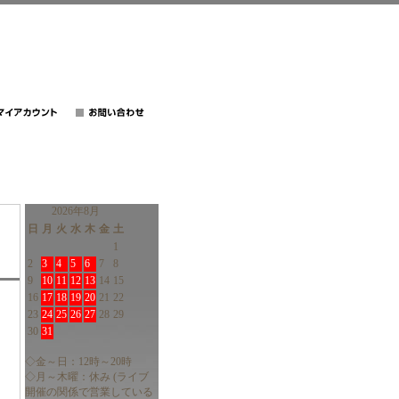
2026年8月
日
月
火
水
木
金
土
1
2
3
4
5
6
7
8
9
10
11
12
13
14
15
16
17
18
19
20
21
22
23
24
25
26
27
28
29
30
31
◇金～日：12時～20時
◇月～木曜：休み (ライブ
開催の関係で営業している