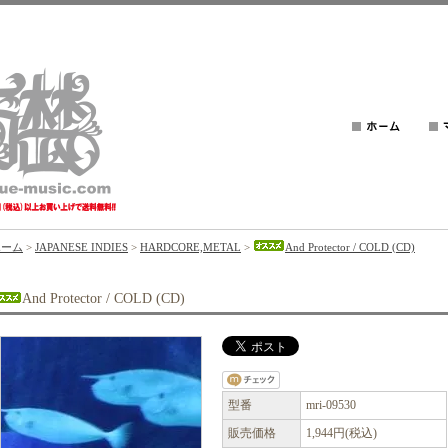
ホーム
>
JAPANESE INDIES
>
HARDCORE,METAL
>
And Protector / COLD (CD)
And Protector / COLD (CD)
型番
mri-09530
販売価格
1,944円(税込)