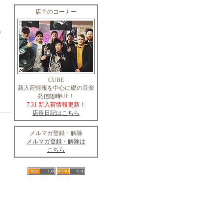
店主のコーナー
CUBE
新入荷情報を中心に礎の音楽
発信随時UP！
7.31 新入荷情報更新！
店長日記はこちら
メルマガ登録・解除
メルマガ登録・解除は
こちら