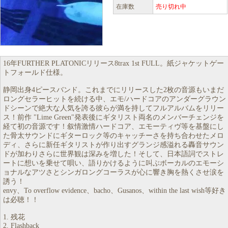
在庫数
売り切れ中
16年FURTHER PLATONICリリース8trax 1st FULL。紙ジャケットゲー
トフォールド仕様。
静岡出身4ピースバンド。これまでにリリースした2枚の音源もいまだ
ロングセラーヒットを続ける中、エモ/ハードコアのアンダーグラウン
ドシーンで絶大な人気を誇る彼らが満を持してフルアルバムをリリー
ス！前作 "Lime Green"発表後にギタリスト両名のメンバーチェンジを
経て初の音源です！叙情激情ハードコア、エモーティヴ等を基盤にし
た骨太サウンドにギターロック等のキャッチーさを持ち合わせたメロ
ディ、さらに新任ギタリストが作り出すグランジ感溢れる轟音サウン
ドが加わりさらに世界観は深みを増した！そして、日本語詞でストレ
ートに想いを乗せて唄い、語りかけるように叫ぶボーカルのエモーシ
ョナルなアツさとシンガロングコーラスが心に響き胸を熱くさせ涙を
誘う！
envy、To overflow evidence、bacho、Gusanos、within the last wish等好き
は必聴！！
1. 残花
2. Flashback