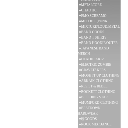
METALCORE
CHAOTIC
EMO,SCREAMO
MELODIC,PUNK
MIXTURE/LOUD/METAL
BAND GOODS
BAND T-SHIRTS
BAND HOODIE/OUTER
JAPANESE BAND
MERCH
DEADHEARTZ
ELECTRIC ZOMBIE
GRAVETAKERS
MOSH IT UP CLOTHING
ARKAIK CLOTHING
RESIST & REBEL
ROCKETT CLOTHING
BLEEDING STAR
MUMFORD CLOTHING
BEATDOWN
HARDWEAR
礎GOODS
ROCK MIX/DANCE