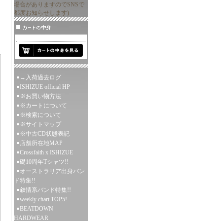
場合がありますのでSNSで
都度お知らせします)
→入荷過去ログ
ISHIZUE official HP
※お買い物方法
※カートについて
※検索について
※サイトマップ
※中古CD状態表記
店舗所在地MAP
Crossfaith x ISHIZUE
礎10周年Tシャツ!!
オーストラリア出身バン
ド特集!!
叙情系バンド特集!!
weekly chart TOP5!
BEATDOWN
HARDWEAR