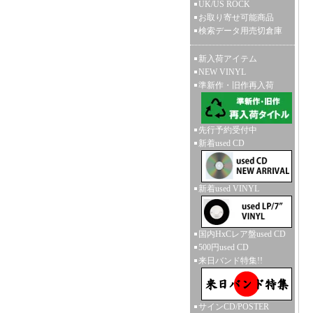
UK/US ROCK
お取り寄せ可能商品
検索データ用売切倉庫
新入荷アイテム
NEW VINYL
準新作・旧作再入荷
先行予約受付中
新着used CD
新着used VINYL
国内HxCレア盤used CD
500円used CD
来日バンド特集!!
サインCD/POSTER