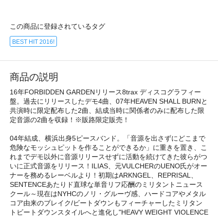
この商品に登録されているタグ
BEST HIT 2016!
商品の説明
16年FORBIDDEN GARDENリリース8trax ディスコグラフィー
盤。過去にリリースしたデモ4曲、07年HEAVEN SHALL BURNと
共演時に限定配布した2曲、結成当時に関係者のみに配布した限
定音源の2曲を収録！※販路限定販売！
04年結成、横浜出身5ピースバンド。「音源を出さずにどこまで
危険なモッシュピットを作ることができるか」に重きを置き、こ
れまでデモ以外に音源リリースせずに活動を続けてきた彼らがつ
いに正式音源をリリース！ILIAS、元VULCHERのUENO氏がオー
ナーを務めるレーベルより！初期はARKNGEL、REPRISAL、
SENTENCEあたりド直球な単音リフ応酬のミリタントニュース
クール～現在はNYHCのノリ・グルーヴ感、ハードコアやメタル
コア由来のブレイク/ビートダウンもフィーチャーしたミリタン
トビートダウンスタイルへと進化し"HEAVY WEIGHT VIOLENCE