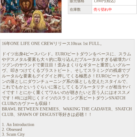
販売価格
1,890円(税込)
在庫数
売り切れ中
16年ONE LIFE ONE CREWリリース10trax 1st FULL。
ドイツ出身4ピースバンド。EUROビートダウンをベースに、スラム
やデスメタル要素も大々的に取り込んだブルータルすぎる破壊力バ
ツグンのサウンドで要注目！歪みまくりなギターと重苦しいグルー
ヴ、叩きつけてくるブラストビート、そしてスラミングの残虐でブ
ルータルな要素もグイグイと押してくる極悪さ！EUROビートダウ
ンの落としにダウンチューニング系の落としも交えたスタイルで、
これでもかというぐらいに落としてくるブルータリティが相当ヤバ
イです！とにかく重くてワルいのが聴きたいと言う人にはオススメ
です！#8には同じくドイツのスラミング系ビートダウンSNATCH
CLUBのカヴァーも収録！
BRAWL BETWEEN ENEMIES、WAKING THE CADAVER、SNATCH
CLUB、SPAWN OF DISGUST等好きは必聴！！
1. An Introduction
2. Obsessed
3. Scum City