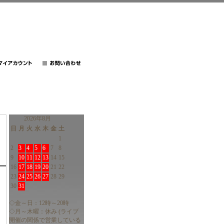
2026年8月
日
月
火
水
木
金
土
1
2
3
4
5
6
7
8
9
10
11
12
13
14
15
16
17
18
19
20
21
22
23
24
25
26
27
28
29
30
31
◇金～日：12時～20時
◇月～木曜：休み (ライブ
開催の関係で営業している