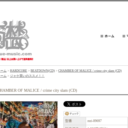
ホーム
>
HARDCORE
>
BEATDOWN(CD)
>
CHAMBER OF MALICE / crime city slam (CD)
ホーム
>
ジャケ買いのススメ！！
HAMBER OF MALICE / crime city slam (CD)
型番
mri-09697