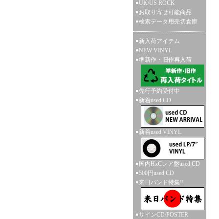
UK/US ROCK
お取り寄せ可能商品
検索データ用売切倉庫
新入荷アイテム
NEW VINYL
準新作・旧作再入荷
先行予約受付中
新着used CD
新着used VINYL
国内HxCレア盤used CD
500円used CD
来日バンド特集!!
サインCD/POSTER