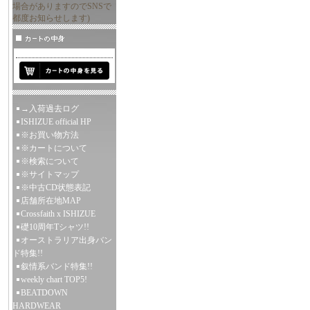
場合がありますのでSNSで
都度お知らせします)
→入荷過去ログ
ISHIZUE official HP
※お買い物方法
※カートについて
※検索について
※サイトマップ
※中古CD状態表記
店舗所在地MAP
Crossfaith x ISHIZUE
礎10周年Tシャツ!!
オーストラリア出身バン
ド特集!!
叙情系バンド特集!!
weekly chart TOP5!
BEATDOWN
HARDWEAR