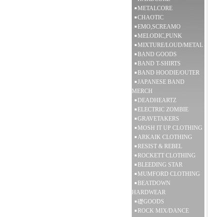
METALCORE
CHAOTIC
EMO,SCREAMO
MELODIC,PUNK
MIXTURE/LOUD/METAL
BAND GOODS
BAND T-SHIRTS
BAND HOODIE/OUTER
JAPANESE BAND
MERCH
DEADHEARTZ
ELECTRIC ZOMBIE
GRAVETAKERS
MOSH IT UP CLOTHING
ARKAIK CLOTHING
RESIST & REBEL
ROCKETT CLOTHING
BLEEDING STAR
MUMFORD CLOTHING
BEATDOWN
HARDWEAR
礎GOODS
ROCK MIX/DANCE