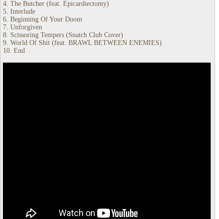
4. The Butcher (feat. Epicardiectomy)
5. Interlude
6. Beginning Of Your Doom
7. Unforgiven
8. Scissoring Tempers (Snatch Club Cover)
9. World Of Shit (feat. BRAWL BETWEEN ENEMIES)
10. End