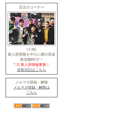
店主のコーナー
CUBE
新入荷情報を中心に礎の音楽
発信随時UP！
7.31 新入荷情報更新！
店長日記はこちら
メルマガ登録・解除
メルマガ登録・解除は
こちら