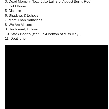
3. Dead Memory (feat. Jake Luhrs of August Burns Red)
4. Cold Room
5. Disease
6. Shadows & Echoes
7. More Than Nameless
8. We Are All Lost
9. Unclaimed, Unloved
10. Stack Bodies (feat. Levi Benton of Miss May I)
11. Deathgrip