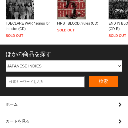
I DECLARE WAR / songs for
FIRST BLOOD / rules (CD)
END IN BLO
the sick (CD)
(CD-R)
SOLD OUT
SOLD OUT
SOLD OUT
ほかの商品を探す
検索
ホーム
カートを見る