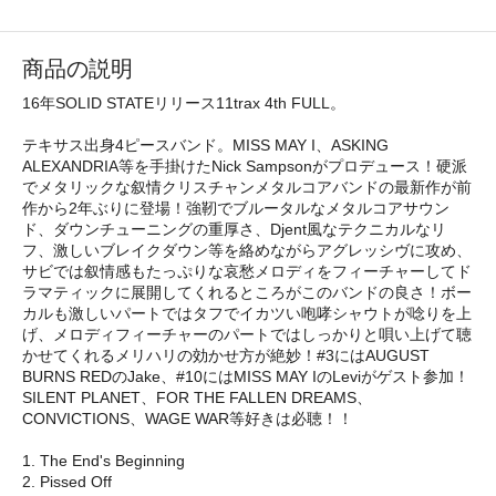
商品の説明
16年SOLID STATEリリース11trax 4th FULL。
テキサス出身4ピースバンド。MISS MAY I、ASKING
ALEXANDRIA等を手掛けたNick Sampsonがプロデュース！硬派
でメタリックな叙情クリスチャンメタルコアバンドの最新作が前
作から2年ぶりに登場！強靭でブルータルなメタルコアサウン
ド、ダウンチューニングの重厚さ、Djent風なテクニカルなリ
フ、激しいブレイクダウン等を絡めながらアグレッシヴに攻め、
サビでは叙情感もたっぷりな哀愁メロディをフィーチャーしてド
ラマティックに展開してくれるところがこのバンドの良さ！ボー
カルも激しいパートではタフでイカツい咆哮シャウトが唸りを上
げ、メロディフィーチャーのパートではしっかりと唄い上げて聴
かせてくれるメリハリの効かせ方が絶妙！#3にはAUGUST
BURNS REDのJake、#10にはMISS MAY IのLeviがゲスト参加！
SILENT PLANET、FOR THE FALLEN DREAMS、
CONVICTIONS、WAGE WAR等好きは必聴！！
1. The End's Beginning
2. Pissed Off