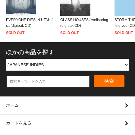
EVERYONE DIES IN UTAH /
GLASS HOUSES / wellspring
STORM THE S
s.t (digipak CD)
(digipak CD)
find you (CD
SOLD OUT
SOLD OUT
SOLD OUT
ほかの商品を探す
検索
ホーム
カートを見る