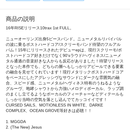
商品の説明
16年RISEリリース10trax 1st FULL。
ニューオーリンズ出身5ピースバンド。ニューメタルリバイバル
の波に乗るポストハードコア/スクリーモバンド待望のフルアル
バム！15年にリリースされたデビューepは、現行スクリーモ/ポ
ストハードコア好きだけでなく90'sラウド/ヘヴィネス/ニューメ
タル通過の音楽好きな人からも反応がありました！待望リリース
となった本作でも、どちらの層へもしっかりアピールできる要素
の融合を見せてくれています！現行メタリックポストハードコア
をベースにしたアグレッシヴなサウンドにダークな雰囲気の融
合、スピード感、ニューメタル/ヘヴィネス特有のうねるような
グルーヴ、咆哮シャウトから力強いメロディボーカル、ラップ調
のまくし立てるようなボーカルのフィーチャーなどディテールも
しっかり当時の空気を落とし込んでてカッコイイです！
CURSED SAILS、MOTIONLESS IN WHITE、DARKE
COMPLEX、OCEAN GROVE等好きは必聴！！
1. MGGDA
2. (The New) Jesus