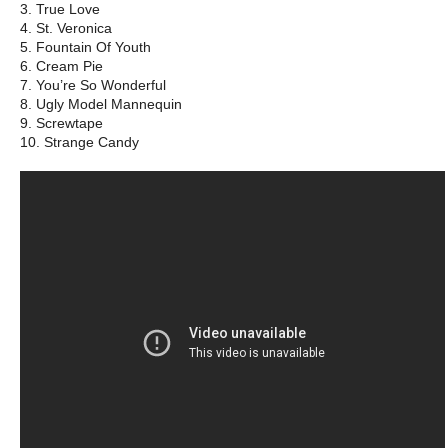
3. True Love
4. St. Veronica
5. Fountain Of Youth
6. Cream Pie
7. You’re So Wonderful
8. Ugly Model Mannequin
9. Screwtape
10. Strange Candy