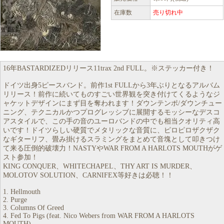
在庫数
売り切れ中
16年BASTARDIZEDリリース11trax 2nd FULL。※ステッカー付き！
ドイツ出身5ピースバンド。前作1st FULLから3年ぶりとなるアルバム
リリース！前作に続いてものすごい世界観を突き付けてくるようなジ
ャケットデザインにまず目を奪われます！ダウンテンポ/ダウンチュー
ニング、テクニカルかつプログレッシブに展開するモッシーなデスコ
アスタイルで、この手の音のユーロバンドの中でも相当クオリティ高
いです！ドイツらしい硬質でメタリックな音質に、ピロピロザクザク
なギターリフ、畳み掛けるスラミングをまとめて音塊として叩きつけ
て来る圧倒的破壊力！NASTYやWAR FROM A HARLOTS MOUTHがゲ
スト参加！
KING CONQUER、WHITECHAPEL、THY ART IS MURDER、
MOLOTOV SOLUTION、CARNIFEX等好きは必聴！！
1. Hellmouth
2. Purge
3. Columns Of Greed
4. Fed To Pigs (feat. Nico Webers from WAR FROM A HARLOTS
MOUTH)