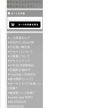
場合がありますのでSNSで
都度お知らせします)
→入荷過去ログ
ISHIZUE official HP
※お買い物方法
※カートについて
※検索について
※サイトマップ
※中古CD状態表記
店舗所在地MAP
Crossfaith x ISHIZUE
礎10周年Tシャツ!!
オーストラリア出身バン
ド特集!!
叙情系バンド特集!!
weekly chart TOP5!
BEATDOWN
HARDWEAR