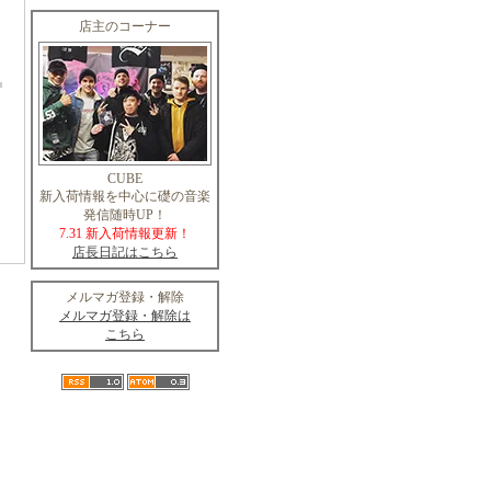
店主のコーナー
CUBE
新入荷情報を中心に礎の音楽
発信随時UP！
7.31 新入荷情報更新！
店長日記はこちら
メルマガ登録・解除
メルマガ登録・解除は
こちら