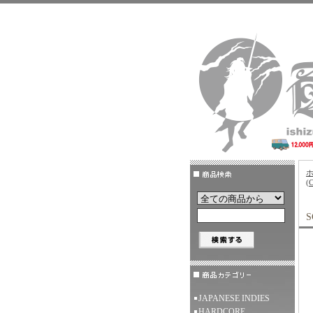
(
S
JAPANESE INDIES
HARDCORE