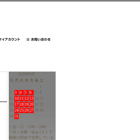
2026年8月
日
月
火
水
木
金
土
1
2
3
4
5
6
7
8
9
10
11
12
13
14
15
16
17
18
19
20
21
22
23
24
25
26
27
28
29
30
31
◇金～日：12時～20時
◇月～木曜：休み (ライブ
開催の関係で営業している