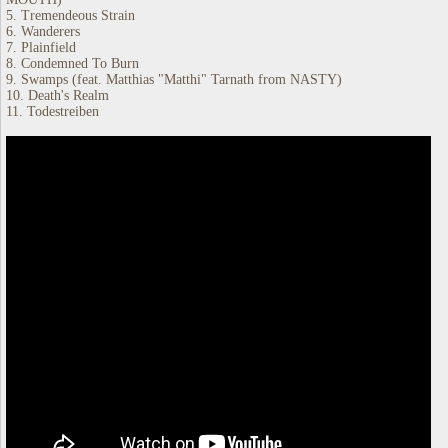
5. Tremendeous Strain
6. Wanderers
7. Plainfield
8. Condemned To Burn
9. Swamps (feat. Matthias "Matthi" Tarnath from NASTY)
10. Death's Realm
11. Todestreiben