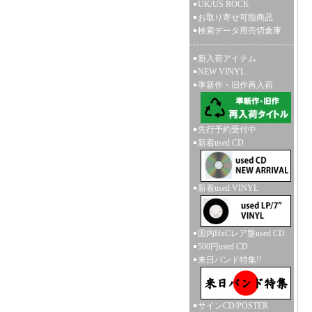
UK/US ROCK
お取り寄せ可能商品
検索データ用売切倉庫
新入荷アイテム
NEW VINYL
準新作・旧作再入荷
先行予約受付中
新着used CD
新着used VINYL
国内HxCレア盤used CD
500円used CD
来日バンド特集!!
サインCD/POSTER