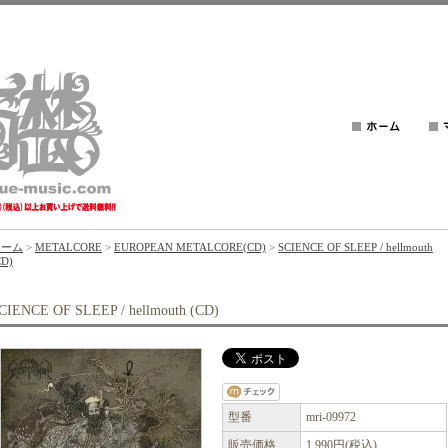
ホーム
>
METALCORE
>
EUROPEAN METALCORE(CD)
>
SCIENCE OF SLEEP / hellmouth
CD)
CIENCE OF SLEEP / hellmouth (CD)
型番
mri-09972
販売価格
1,990円(税込)