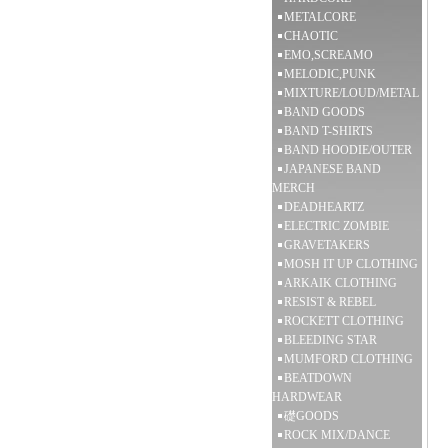
METALCORE
CHAOTIC
EMO,SCREAMO
MELODIC,PUNK
MIXTURE/LOUD/METAL
BAND GOODS
BAND T-SHIRTS
BAND HOODIE/OUTER
JAPANESE BAND
MERCH
DEADHEARTZ
ELECTRIC ZOMBIE
GRAVETAKERS
MOSH IT UP CLOTHING
ARKAIK CLOTHING
RESIST & REBEL
ROCKETT CLOTHING
BLEEDING STAR
MUMFORD CLOTHING
BEATDOWN
HARDWEAR
礎GOODS
ROCK MIX/DANCE