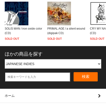
SOLIS MAN / iron oxide color
PRIMAL AGE / a silent wound
CRY MY NAME
(CD)
(digipak CD)
(CD)
SOLD OUT
SOLD OUT
SOLD OUT
ほかの商品を探す
検索
ホーム