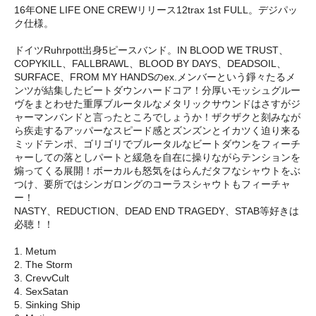
16年ONE LIFE ONE CREWリリース12trax 1st FULL。デジパッ
ク仕様。
ドイツRuhrpott出身5ピースバンド。IN BLOOD WE TRUST、
COPYKILL、FALLBRAWL、BLOOD BY DAYS、DEADSOIL、
SURFACE、FROM MY HANDSのex.メンバーという錚々たるメ
ンツが結集したビートダウンハードコア！分厚いモッシュグルー
ヴをまとわせた重厚ブルータルなメタリックサウンドはさすがジ
ャーマンバンドと言ったところでしょうか！ザクザクと刻みなが
ら疾走するアッパーなスピード感とズンズンとイカツく迫り来る
ミッドテンポ、ゴリゴリでブルータルなビートダウンをフィーチ
ャーしての落としパートと緩急を自在に操りながらテンションを
煽ってくる展開！ボーカルも怒気をはらんだタフなシャウトをぶ
つけ、要所ではシンガロングのコーラスシャウトもフィーチャ
ー！
NASTY、REDUCTION、DEAD END TRAGEDY、STAB等好きは
必聴！！
1. Metum
2. The Storm
3. CrevvCult
4. SexSatan
5. Sinking Ship