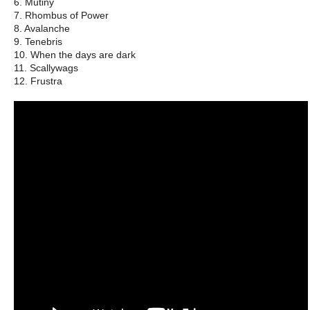
6. Mutiny
7. Rhombus of Power
8. Avalanche
9. Tenebris
10. When the days are dark
11. Scallywags
12. Frustra