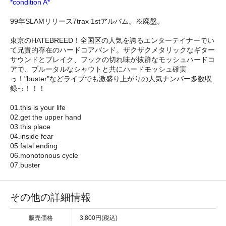
*condition A*
99年SLAMリリース7trax 1stアルバム。※廃盤。
東京のHATEBREED！全国区の人気を誇るエンターテイナーでい
て兄貴的存在のハードコアバンド。ザクザクメタリックなギター
サウンドとブレイク、フックの切れ味が抜群なモッシュハードコ
アで、ブルータルなシャウトと共にハードモッシュ確実
っ！"buster"などライブでも激盛り上がりの人気ナンバー多数収
録っ！！！
01.this is your life
02.get the upper hand
03.this place
04.inside fear
05.fatal ending
06.monotonous cycle
07.buster
その他の詳細情報
販売価格
3,800円(税込)