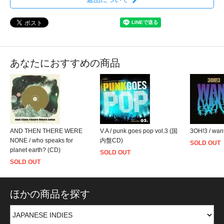
あなたにおすすめの商品
AND THEN THERE WERE
V.A / punk goes pop vol.3 (国
3OH!3 / wan
NONE / who speaks for
内盤CD)
SOLD OUT
planet earth? (CD)
SOLD OUT
SOLD OUT
ほかの商品を探す