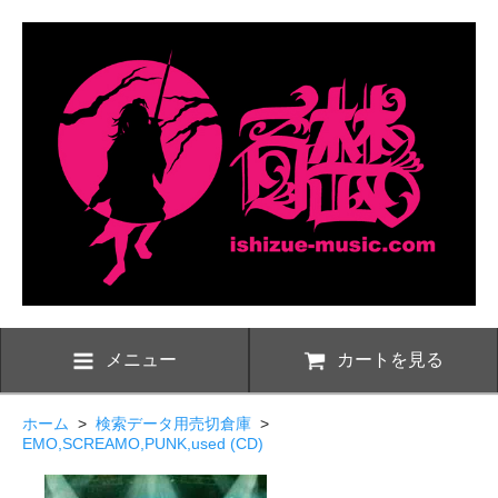
メニュー
カートを見る
ホーム
>
検索データ用売切倉庫
>
EMO,SCREAMO,PUNK,used (CD)