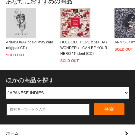
あなたにおすすめの商品
ANNISOKAY / devil may care
HOLD OUT HOPE x SIX DAY
ANNISOKAY 
(digipak CD)
WONDER x I CAN BE YOUR
SOLD OUT
HERO / Trident (CD)
SOLD OUT
SOLD OUT
ほかの商品を探す
検索
ホーム