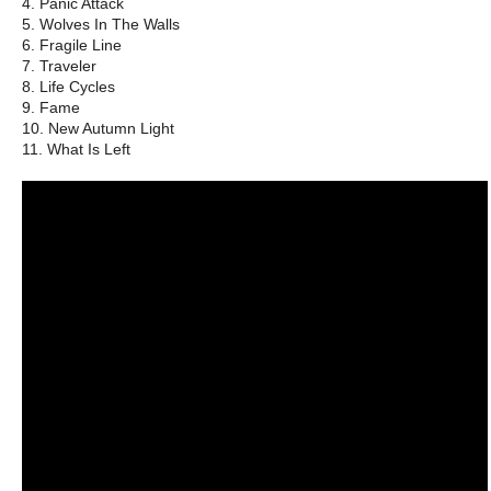
4. Panic Attack
5. Wolves In The Walls
6. Fragile Line
7. Traveler
8. Life Cycles
9. Fame
10. New Autumn Light
11. What Is Left