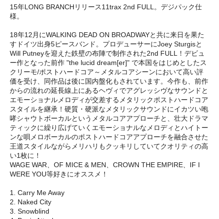
15年LONG BRANCHリリース11trax 2nd FULL。デジパック仕
様。
18年12月にWALKING DEAD ON BROADWAYと共に来日を果た
すドイツ出身5ピースバンド。プロデューサーにJoey Sturgisと
Will Putneyを迎えた鉄壁の布陣で制作された2nd FULL！デビュ
ー作となった前作 "the lucid dream[er]" で本国をはじめとしたス
クリーモ/ポストハードコア～メタルコアシーンにおいて高い評
価を受け、同作品は後に国内盤化もされています。今作も、前作
からの流れの延長線上にあるヘヴィでアグレッシヴなサウンドと
エモーショナルメロディが交差するメタリックポストハードコア
スタイルを継承！硬質・硬派なメタリックサウンドにイカツい咆
哮シャウトボーカルというメタルコアアプローチと、壮大ドラマ
ティックに繰り広げていくエモーショナルなメロディとハイトー
ンな唄メロボーカルのポストハードコアアプローチを融合させた
王道スタイルながらメリハリもクッキリしていてクオリティの高
い1枚に！
WAGE WAR、OF MICE & MEN、CROWN THE EMPIRE、IF I
WERE YOU等好きにオススメ！
1. Carry Me Away
2. Naked City
3. Snowblind