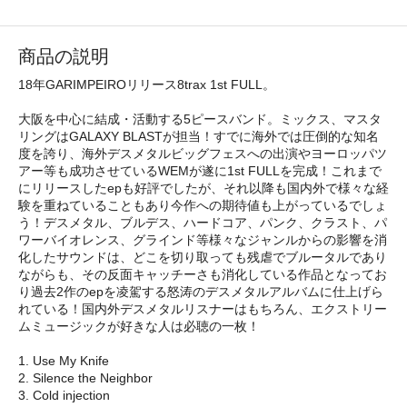
商品の説明
18年GARIMPEIROリリース8trax 1st FULL。
大阪を中心に結成・活動する5ピースバンド。ミックス、マスタ
リングはGALAXY BLASTが担当！すでに海外では圧倒的な知名
度を誇り、海外デスメタルビッグフェスへの出演やヨーロッパツ
アー等も成功させているWEMが遂に1st FULLを完成！これまで
にリリースしたepも好評でしたが、それ以降も国内外で様々な経
験を重ねていることもあり今作への期待値も上がっているでしょ
う！デスメタル、ブルデス、ハードコア、パンク、クラスト、パ
ワーバイオレンス、グラインド等様々なジャンルからの影響を消
化したサウンドは、どこを切り取っても残虐でブルータルであり
ながらも、その反面キャッチーさも消化している作品となってお
り過去2作のepを凌駕する怒涛のデスメタルアルバムに仕上げら
れている！国内外デスメタルリスナーはもちろん、エクストリー
ムミュージックが好きな人は必聴の一枚！
1. Use My Knife
2. Silence the Neighbor
3. Cold injection