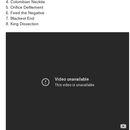
4. Colombian Necktie
5. Orifice Defilement
6. Feed the Negative
7. Blackest End
8. King Dissection