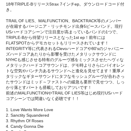
18年TRIPLE-Bリリース5trax 7インチep。ダウンロードコード付
き。
TRAIL OF LIES、MALFUNCTION、BACKTRACK等のメンバー
が在籍するバージニア・リッチモンド出身5ピースバンド。現行
USハードコアシーンで注目度が高まっているバンドの1つで、
TRIPLE-Bから待望リリースとなった1st ep！前年には
FLATSPOTからデモカセットもリリースされています！
INTEGRITY等に代表されるClevoハードコアや80'sのジャパニー
ズハードコアあたりから影響を受けたメタリックサウンドに
NYHCも感じさせる特有のグルーヴ感をミックスさせたヘヴィな
メタリックハードコアサウンドは、デモ時よりさらにバイオレン
トな空気やパンチ力あるサウンドへと進化を見せてます！重厚メ
タリックなギターサウンドにタフなモッシュグルーヴが合わさっ
たサウンドはミッド～ファストへの緩急も要所で見せつつ、しっ
かり落とすパートも搭載しておりアツいです！
前述のMALFUNCTIONやTRAIL OF LIES等はじめ現行USハード
コアシーンでは間違いなく必聴です！！
1. Love Wants More Love
2. Sanctity Squandered
3. Rhythm Of Roses
4. Candy Gonna Die