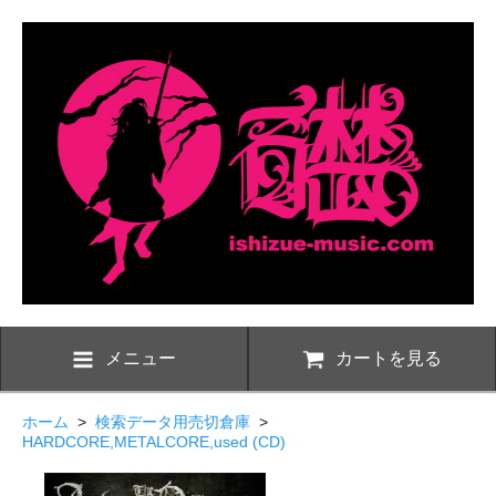
メニュー
カートを見る
ホーム
>
検索データ用売切倉庫
>
HARDCORE,METALCORE,used (CD)