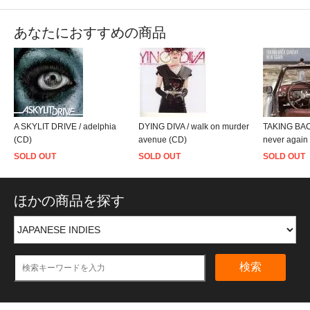
あなたにおすすめの商品
A SKYLIT DRIVE / adelphia
DYING DIVA / walk on murder
TAKING BA
(CD)
avenue (CD)
never again
SOLD OUT
SOLD OUT
SOLD OUT
ほかの商品を探す
検索