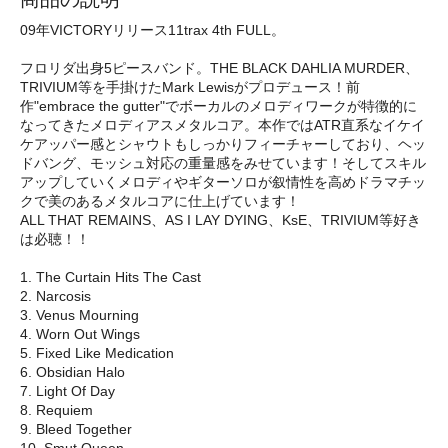
09年VICTORYリリース11trax 4th FULL。
フロリダ出身5ピースバンド。THE BLACK DAHLIA MURDER、
TRIVIUM等を手掛けたMark Lewisがプロデュース！前
作"embrace the gutter"でボーカルのメロディワークが特徴的に
なってきたメロディアスメタルコア。本作ではATR直系なイケイ
ケアッパー感とシャウトもしっかりフィーチャーしており、ヘッ
ドバング、モッシュ対応の重量感をみせています！そしてスキル
アップしていくメロディやギターソロが叙情性を高めドラマチッ
クで美のあるメタルコアに仕上げています！
ALL THAT REMAINS、AS I LAY DYING、KsE、TRIVIUM等好き
は必聴！！
1. The Curtain Hits The Cast
2. Narcosis
3. Venus Mourning
4. Worn Out Wings
5. Fixed Like Medication
6. Obsidian Halo
7. Light Of Day
8. Requiem
9. Bleed Together
10. Smut Queen