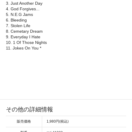
3. Just Another Day
4. God Forgives...
5. N.E.G Jams
6. Bleeding
7. Stolen Life
8. Cemetary Dream
9. Everyday I Hate
10. 1 Of Those Nights
11. Jokes On You *
その他の詳細情報
販売価格
1,980円(税込)