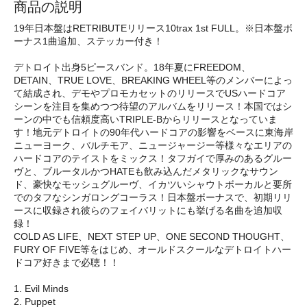
商品の説明
19年日本盤はRETRIBUTEリリース10trax 1st FULL。※日本盤ボ
ーナス1曲追加、ステッカー付き！
デトロイト出身5ピースバンド。18年夏にFREEDOM、
DETAIN、TRUE LOVE、BREAKING WHEEL等のメンバーによっ
て結成され、デモやプロモカセットのリリースでUSハードコア
シーンを注目を集めつつ待望のアルバムをリリース！本国ではシ
ーンの中でも信頼度高いTRIPLE-Bからリリースとなっていま
す！地元デトロイトの90年代ハードコアの影響をベースに東海岸
ニューヨーク、バルチモア、ニュージャージー等様々なエリアの
ハードコアのテイストをミックス！タフガイで厚みのあるグルー
ヴと、ブルータルかつHATEも飲み込んだメタリックなサウン
ド、豪快なモッシュグルーヴ、イカツいシャウトボーカルと要所
でのタフなシンガロングコーラス！日本盤ボーナスで、初期リリ
ースに収録され彼らのフェイバリットにも挙げる名曲を追加収
録！
COLD AS LIFE、NEXT STEP UP、ONE SECOND THOUGHT、
FURY OF FIVE等をはじめ、オールドスクールなデトロイトハー
ドコア好きまで必聴！！
1. Evil Minds
2. Puppet