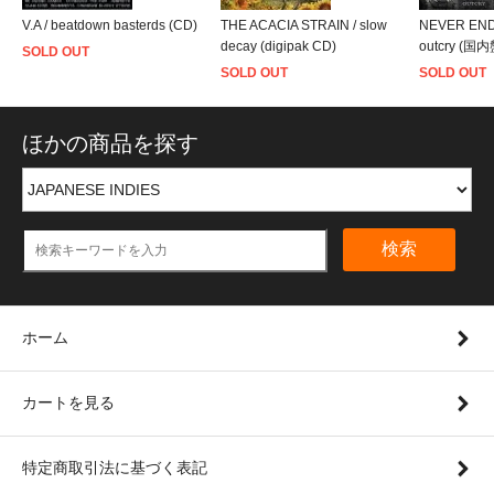
V.A / beatdown basterds (CD)
THE ACACIA STRAIN / slow
NEVER END
decay (digipak CD)
outcry (国
SOLD OUT
SOLD OUT
SOLD OUT
ほかの商品を探す
検索
ホーム
カートを見る
特定商取引法に基づく表記