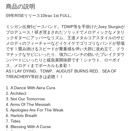
商品の説明
09年RISEリリース10trax 1st FULL。
ミシガン出身5ピースバンド。TDWP等を手掛けたJoey Sturgisが
プロデュース！研ぎ澄まされたソリッドでメロディックなメタリ
ックギターにアッパーなリズム、王道メタルコアスタイルのサビ
メロディのフィーチャーなどイケイケでゴリゴリなバンドが登場
です！畳み掛けるスピードが重量感を伴い大胆に攻め立て、ドラ
マチックなサビにいったり、強力にパンチの効いたブレイクダウ
ンパートにいったりと緩急展開抜群です！シャウト、ローボイ
ス、メロディまでボーカルも多彩！
AS I LAY DYING、TDWP、AUGUST BURNS RED、SEA OF
TREACHERY等好きは必聴！！
1. A Dance With Aera Cura
2. Architect
3. Not Our Tomorrow
4. Arms Of The Messiah
5. Apologies Are For The Weak
6. Harlots Breath
7. Tides
8. Blessing With A Curse