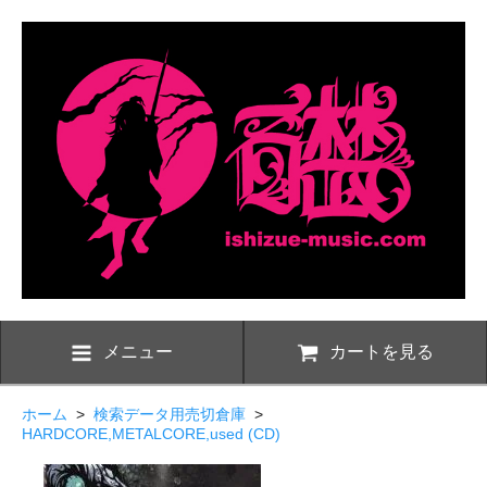
メニュー
カートを見る
ホーム
>
検索データ用売切倉庫
>
HARDCORE,METALCORE,used (CD)