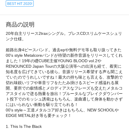
BEST HIT 2020!
商品の説明
20年自主リリース2traxシングル。プレスCDスリムケースシュリ
ンク仕様。
姫路出身4ピースバンド。過去epや無料デモ等も取り扱ってきた
00's style Metalcoreバンドが待望の新作音源をリリースしてくれ
ました！19年の礎CUBE主催YOUNG BLOOD vol.2や
RENOUNCED Japan Tourの大阪公演等への出演も経て、着実に
知名度を広げてきている彼ら。音源リリース希望する声も聞こえ
ていたのでうれしいですね！最大の持ち味とも言える、攻撃的で
切れ味鋭いリフや単音リフをたたみ掛けるスピード感溢れる展
開、要所での叙情感とメロディアスなフレーズも交えたメタルコ
アスタイルで迸る熱量を放出！ブルータルなブレイクダウンパー
ト投下でのモッシュ誘発はもちろん、楽曲通して身体を動かさず
にはいられない衝動を駆り立てられる！
00's style～王道メタルコア好きはもちろん、NEW SCHOOLや
EDGE METAL好き等も要チェック！
1. This Is The Black