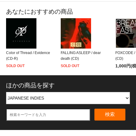
あなたにおすすめの商品
Color of Thread / Evidence
FALLING ASLEEP / dear
FOXCODE /
(CD-R)
death (CD)
(CD)
1,000円(
SOLD OUT
SOLD OUT
ほかの商品を探す
検索