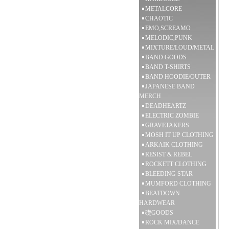
METALCORE
CHAOTIC
EMO,SCREAMO
MELODIC,PUNK
MIXTURE/LOUD/METAL
BAND GOODS
BAND T-SHIRTS
BAND HOODIE/OUTER
JAPANESE BAND
MERCH
DEADHEARTZ
ELECTRIC ZOMBIE
GRAVETAKERS
MOSH IT UP CLOTHING
ARKAIK CLOTHING
RESIST & REBEL
ROCKETT CLOTHING
BLEEDING STAR
MUMFORD CLOTHING
BEATDOWN
HARDWEAR
礎GOODS
ROCK MIX/DANCE