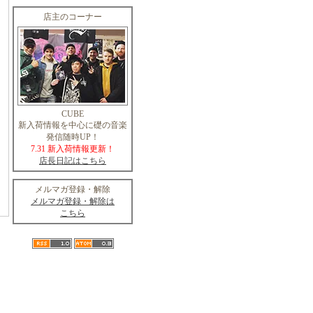
店主のコーナー
CUBE
新入荷情報を中心に礎の音楽
発信随時UP！
7.31 新入荷情報更新！
店長日記はこちら
メルマガ登録・解除
メルマガ登録・解除は
こちら