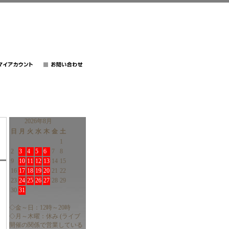
2026年8月
日
月
火
水
木
金
土
1
2
3
4
5
6
7
8
9
10
11
12
13
14
15
16
17
18
19
20
21
22
23
24
25
26
27
28
29
30
31
◇金～日：12時～20時
◇月～木曜：休み (ライブ
開催の関係で営業している