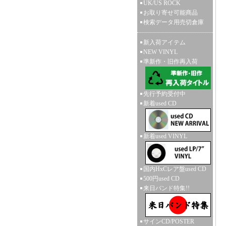
UK/US ROCK
お取り寄せ可能商品
検索データ用売切倉庫
新入荷アイテム
NEW VINYL
準新作・旧作再入荷
先行予約受付中
新着used CD
新着used VINYL
国内HxCレア盤used CD
500円used CD
来日バンド特集!!
サインCD/POSTER