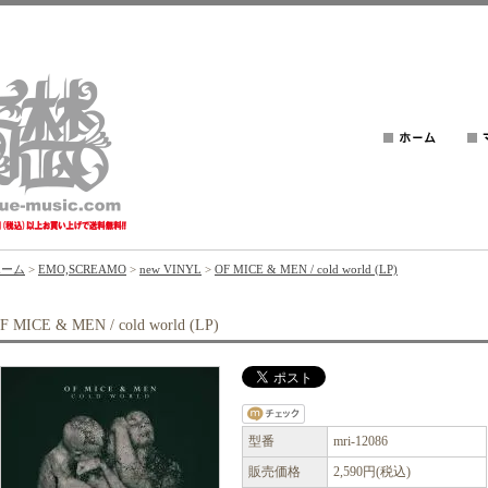
ホーム
>
EMO,SCREAMO
>
new VINYL
>
OF MICE & MEN / cold world (LP)
F MICE & MEN / cold world (LP)
型番
mri-12086
販売価格
2,590円(税込)