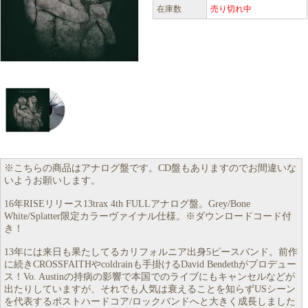
在庫数
売り切れ中
※こちらの商品はアナログ盤です。CD盤もありますのでお間違いな
いようお願いします。
16年RISEリリース13trax 4th FULLアナログ盤。Grey/Bone
White/Splatter限定カラーヴァイナル仕様。※ダウンロードコード付
き！
13年には来日も果たしてるカリフォルニア出身5ピースバンド。前作
に続きCROSSFAITHやcoldrainも手掛けるDavid Bendethがプロデュー
ス！Vo. Austinの持病の影響で本国でのライブにもキャンセルなどが
出たりしていますが、それでも人気は衰えることを知らずUSシーン
を代表するポストハードコア/ロックバンドへと大きく成長しました