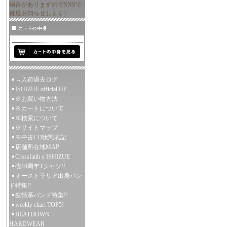
場合がありますのでSNSで
都度お知らせします)
→入荷過去ログ
ISHIZUE official HP
※お買い物方法
※カートについて
※検索について
※サイトマップ
※中古CD状態表記
店舗所在地MAP
Crossfaith x ISHIZUE
礎10周年Tシャツ!!
オーストラリア出身バン
ド特集!!
叙情系バンド特集!!
weekly chart TOP5!
BEATDOWN
HARDWEAR