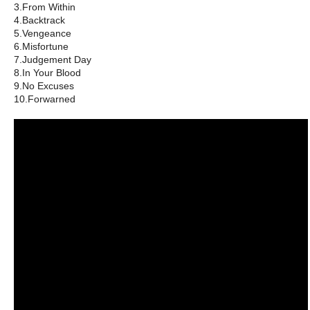
3.From Within
4.Backtrack
5.Vengeance
6.Misfortune
7.Judgement Day
8.In Your Blood
9.No Excuses
10.Forwarned