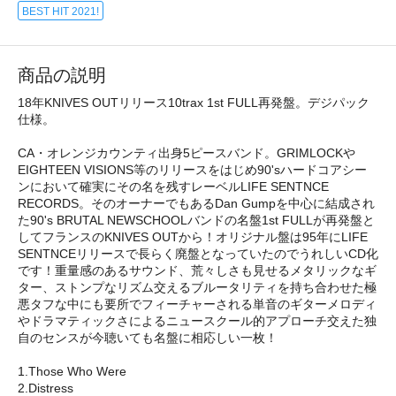
BEST HIT 2021!
商品の説明
18年KNIVES OUTリリース10trax 1st FULL再発盤。デジパック
仕様。
CA・オレンジカウンティ出身5ピースバンド。GRIMLOCKや
EIGHTEEN VISIONS等のリリースをはじめ90'sハードコアシー
ンにおいて確実にその名を残すレーベルLIFE SENTNCE
RECORDS。そのオーナーでもあるDan Gumpを中心に結成され
た90's BRUTAL NEWSCHOOLバンドの名盤1st FULLが再発盤と
してフランスのKNIVES OUTから！オリジナル盤は95年にLIFE
SENTNCEリリースで長らく廃盤となっていたのでうれしいCD化
です！重量感のあるサウンド、荒々しさも見せるメタリックなギ
ター、ストンプなリズム交えるブルータリティを持ち合わせた極
悪タフな中にも要所でフィーチャーされる単音のギターメロディ
やドラマティックさによるニュースクール的アプローチ交えた独
自のセンスが今聴いても名盤に相応しい一枚！
1.Those Who Were
2.Distress