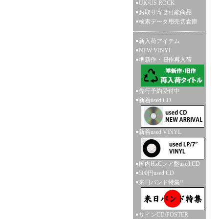
UK/US ROCK
お取り寄せ可能商品
検索データ用売切倉庫
新入荷アイテム
NEW VINYL
準新作・旧作再入荷
先行予約受付中
新着used CD
新着used VINYL
国内HxCレア盤used CD
500円used CD
来日バンド特集!!
サインCD/POSTER