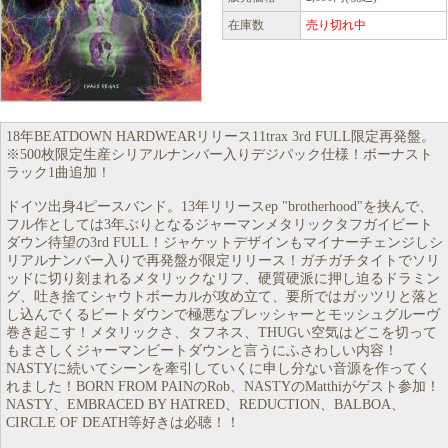
在庫数
売り切れ中
18年BEATDOWN HARDWEARリリース11trax 3rd FULL限定再発盤。
※500枚限定生産シリアルナンバー入りデジパック仕様！ボーナスト
ラック1曲追加！
ドイツ出身4ピースバンド。13年リリースep "brotherhood"を挟んで、
フル作としては3年ぶりとなるジャーマンメタリックタフガイビート
ダウン待望の3rd FULL！ジャケットデザインもマイナーチェンジしシ
リアルナンバー入りで再発盤が限定リリース！ガチガチタイトでソリ
ッドに切り刻まれるメタリックなリフ、硬質硬派に押し迫るドラミン
グ、吐き捨てシャウトボーカルが攻め立て、要所ではガッツリと落と
し込んでくるビートダウンで極悪なプレッシャーとモッシュグルーヴ
巻き起こす！メタリックさ、タフネス、THUGい空気はどこを切って
もまさしくジャーマンビートダウンと言うにふさわしい内容！
NASTYに続いてシーンを牽引していくに申し分ない音源を作ってく
れました！BORN FROM PAINのRob、NASTYのMatthiがゲスト参加！
NASTY、EMBRACED BY HATRED、REDUCTION、BALBOA、
CIRCLE OF DEATH等好きは必聴！！