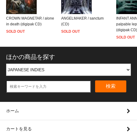
CROWN MAGNETAR / alone
ANGELMAKER / sanctum
INFANT ANN
in death (digipak CD)
(CD)
palpable lep
(digipak CD
SOLD OUT
SOLD OUT
SOLD OUT
ほかの商品を探す
検索
ホーム
カートを見る