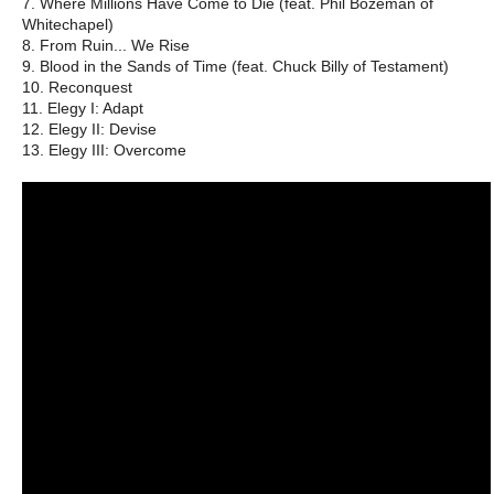
7. Where Millions Have Come to Die (feat. Phil Bozeman of
Whitechapel)
8. From Ruin... We Rise
9. Blood in the Sands of Time (feat. Chuck Billy of Testament)
10. Reconquest
11. Elegy I: Adapt
12. Elegy II: Devise
13. Elegy III: Overcome