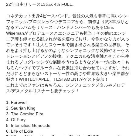
22年自主リリース13trax 4th FULL。
コネチカット出身4ピースバンド。音源の人気も非常に高いシン
フォニック/プログレッシヴデスコアから、前作より約3年ぶりと
なるアルバムをリリース！バンドメンバーでもあるChris
Wisemanがプロデュースとエンジニアも担当！その他のエンジ
ニア陣も錚々たる顔ぶれが名を連ねており、今作かなり力が入っ
ていそうです！壮大なスケールで描き出される楽曲の世界観、そ
れをより押し上げるかのようなシンフォニックな装飾やオーケス
トレーションとピアノの旋律、テクニカルな演奏陣とそこから生
まれるプログレッシヴな展開やうねるようなグルーヴの数々！も
ちろんヘヴィでブルータルな要素は持ち合わせていますが、それ
だけにとどまらないストーリー性の高さや世界観大きい楽曲群が
魅力！WHITECHAPEL、TESTAMENTがゲスト参加！
これまでのファンはもちろん、シンフォニックメタルやメロデ
ス/デスメタルリスナーも要チェック！
1. Farewell
2. Saurian King
3. The Coming Fire
4. Of Fury
5. Intensified Genocide
6. Life of Exile