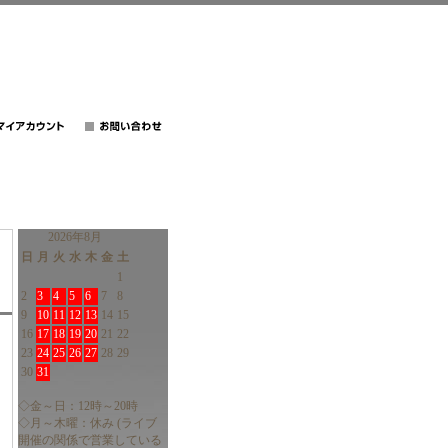
2026年8月
日
月
火
水
木
金
土
1
2
3
4
5
6
7
8
9
10
11
12
13
14
15
16
17
18
19
20
21
22
23
24
25
26
27
28
29
30
31
◇金～日：12時～20時
◇月～木曜：休み (ライブ
開催の関係で営業している