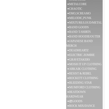
METALCORE
CHAOTIC
EMO,SCREAMO
MELODIC,PUNK
MIXTURE/LOUD/METAL
BAND GOODS
BAND T-SHIRTS
BAND HOODIE/OUTER
JAPANESE BAND
MERCH
DEADHEARTZ
ELECTRIC ZOMBIE
GRAVETAKERS
MOSH IT UP CLOTHING
ARKAIK CLOTHING
RESIST & REBEL
ROCKETT CLOTHING
BLEEDING STAR
MUMFORD CLOTHING
BEATDOWN
HARDWEAR
礎GOODS
ROCK MIX/DANCE