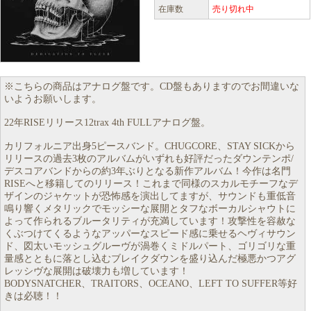
在庫数
売り切れ中
※こちらの商品はアナログ盤です。CD盤もありますのでお間違いな
いようお願いします。
22年RISEリリース12trax 4th FULLアナログ盤。
カリフォルニア出身5ピースバンド。CHUGCORE、STAY SICKから
リリースの過去3枚のアルバムがいずれも好評だったダウンテンポ/
デスコアバンドからの約3年ぶりとなる新作アルバム！今作は名門
RISEへと移籍してのリリース！これまで同様のスカルモチーフなデ
ザインのジャケットが恐怖感を演出してますが、サウンドも重低音
鳴り響くメタリックでモッシーな展開とタフなボーカルシャウトに
よって作られるブルータリティが充満しています！攻撃性を容赦な
くぶつけてくるようなアッパーなスピード感に乗せるヘヴィサウン
ド、図太いモッシュグルーヴが渦巻くミドルパート、ゴリゴリな重
量感とともに落とし込むブレイクダウンを盛り込んだ極悪かつアグ
レッシヴな展開は破壊力も増しています！
BODYSNATCHER、TRAITORS、OCEANO、LEFT TO SUFFER等好
きは必聴！！