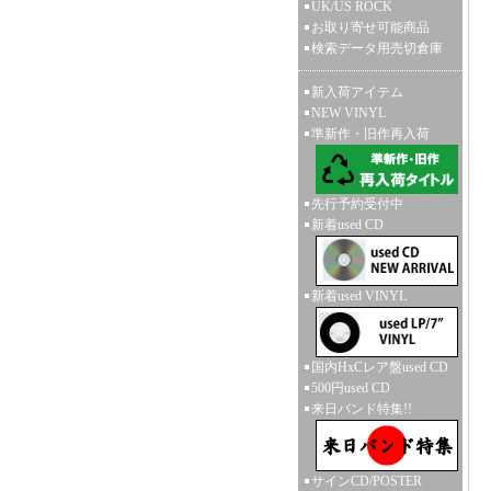
UK/US ROCK
お取り寄せ可能商品
検索データ用売切倉庫
新入荷アイテム
NEW VINYL
準新作・旧作再入荷
先行予約受付中
新着used CD
新着used VINYL
国内HxCレア盤used CD
500円used CD
来日バンド特集!!
サインCD/POSTER