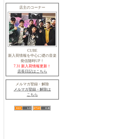
店主のコーナー
CUBE
新入荷情報を中心に礎の音楽
発信随時UP！
7.31 新入荷情報更新！
店長日記はこちら
メルマガ登録・解除
メルマガ登録・解除は
こちら