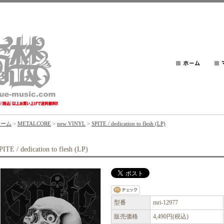
ホーム
>
METALCORE
>
new VINYL
>
SPITE / dedication to flesh (LP)
PITE / dedication to flesh (LP)
型番
mri-12977
販売価格
4,490円(税込)