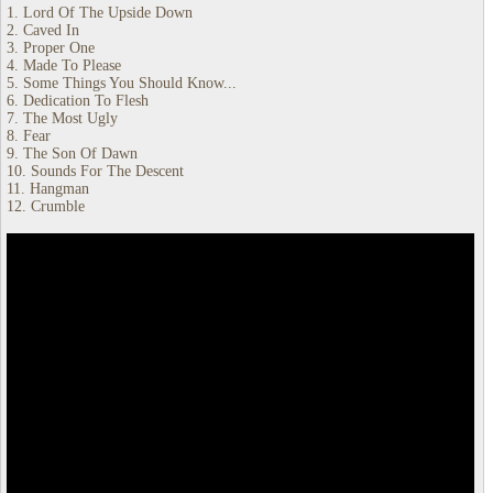
1. Lord Of The Upside Down
2. Caved In
3. Proper One
4. Made To Please
5. Some Things You Should Know...
6. Dedication To Flesh
7. The Most Ugly
8. Fear
9. The Son Of Dawn
10. Sounds For The Descent
11. Hangman
12. Crumble