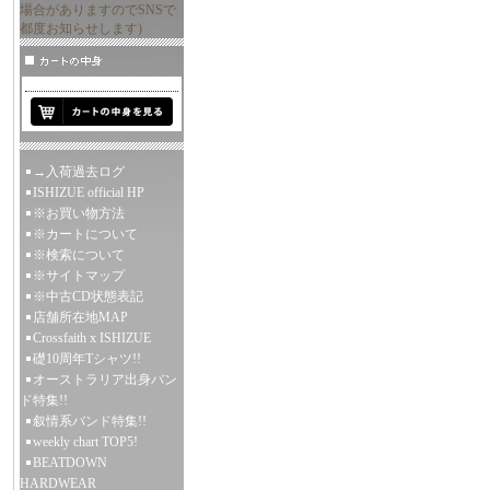
場合がありますのでSNSで
都度お知らせします)
→入荷過去ログ
ISHIZUE official HP
※お買い物方法
※カートについて
※検索について
※サイトマップ
※中古CD状態表記
店舗所在地MAP
Crossfaith x ISHIZUE
礎10周年Tシャツ!!
オーストラリア出身バン
ド特集!!
叙情系バンド特集!!
weekly chart TOP5!
BEATDOWN
HARDWEAR