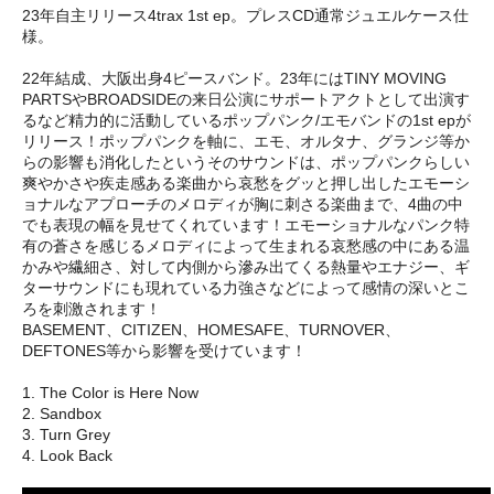
23年自主リリース4trax 1st ep。プレスCD通常ジュエルケース仕
様。
22年結成、大阪出身4ピースバンド。23年にはTINY MOVING
PARTSやBROADSIDEの来日公演にサポートアクトとして出演す
るなど精力的に活動しているポップパンク/エモバンドの1st epが
リリース！ポップパンクを軸に、エモ、オルタナ、グランジ等か
らの影響も消化したというそのサウンドは、ポップパンクらしい
爽やかさや疾走感ある楽曲から哀愁をグッと押し出したエモーシ
ョナルなアプローチのメロディが胸に刺さる楽曲まで、4曲の中
でも表現の幅を見せてくれています！エモーショナルなパンク特
有の蒼さを感じるメロディによって生まれる哀愁感の中にある温
かみや繊細さ、対して内側から滲み出てくる熱量やエナジー、ギ
ターサウンドにも現れている力強さなどによって感情の深いとこ
ろを刺激されます！
BASEMENT、CITIZEN、HOMESAFE、TURNOVER、
DEFTONES等から影響を受けています！
1. The Color is Here Now
2. Sandbox
3. Turn Grey
4. Look Back