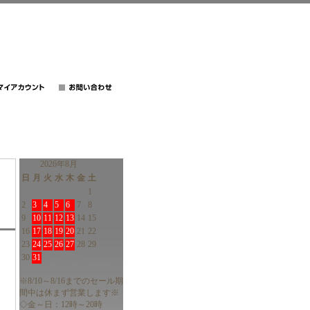
2026年8月
日
月
火
水
木
金
土
1
2
3
4
5
6
7
8
9
10
11
12
13
14
15
16
17
18
19
20
21
22
23
24
25
26
27
28
29
30
31
※8/10～8/16までのセール期
間中は休まず営業します※
◇金～日：12時～20時