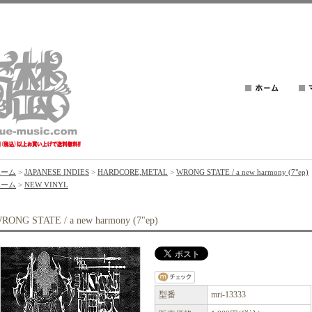
ホーム
>
JAPANESE INDIES
>
HARDCORE,METAL
>
WRONG STATE / a new harmony (7"ep)
ホーム
>
NEW VINYL
RONG STATE / a new harmony (7"ep)
型番
mri-13333