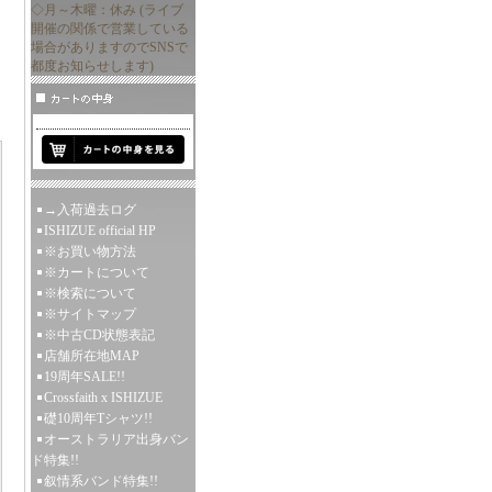
◇月～木曜：休み (ライブ
開催の関係で営業している
場合がありますのでSNSで
都度お知らせします)
→入荷過去ログ
ISHIZUE official HP
※お買い物方法
※カートについて
※検索について
※サイトマップ
※中古CD状態表記
店舗所在地MAP
19周年SALE!!
Crossfaith x ISHIZUE
礎10周年Tシャツ!!
オーストラリア出身バン
ド特集!!
叙情系バンド特集!!