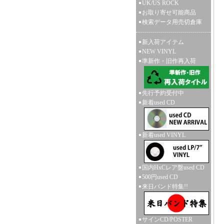
UK/US ROCK
お取り寄せ可能商品
検索データ用売切倉庫
新入荷アイテム
NEW VINYL
準新作・旧作再入荷
先行予約受付中
新着used CD
新着used VINYL
国内HxCレア盤used CD
500円used CD
来日バンド特集!!
サインCD/POSTER