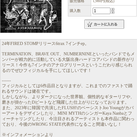
販売価格
1,980円(税込)
購入数
24年FIRED STOMPリリース6trax 7インチep。
TERMINATION、BRAVE OUT、NUMBERNINEといったバンドでもメ
ンバーが精力的に活動している大阪出身ハードコアバンドの新作がリ
リース！今作も7インチのアナログリリースというこだわり感じられ
るのでぜひフィジカルを手にしてほしいです！
------
フィジカルとしては6作品目となりますが、これまでのファストで踊
れるサウンドは健在です。
しかしながら、よりダークになった世界観、個性的なギターリフや、
磨きが掛かったDビートなど飛躍した仕上がりになっております。
また、2023年に韓国で共演したFLUSH!のベーシストJoo Youngがカバ
ーアートをデザインしたり、MINI MYTHのシンガーKaya Nanbaとフ
ィーチャリングしたり、今注目されるアーティストも本作品に関わっ
ており、今後のWRONG STATE代表作になること間違いなし！
※インフォメーションより