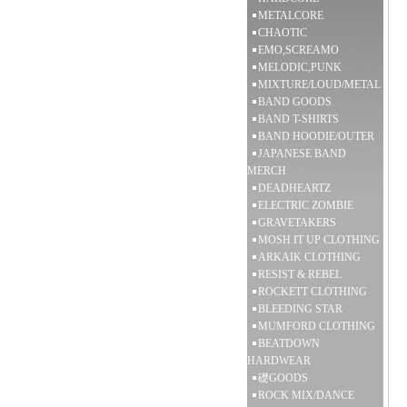
METALCORE
CHAOTIC
EMO,SCREAMO
MELODIC,PUNK
MIXTURE/LOUD/METAL
BAND GOODS
BAND T-SHIRTS
BAND HOODIE/OUTER
JAPANESE BAND
MERCH
DEADHEARTZ
ELECTRIC ZOMBIE
GRAVETAKERS
MOSH IT UP CLOTHING
ARKAIK CLOTHING
RESIST & REBEL
ROCKETT CLOTHING
BLEEDING STAR
MUMFORD CLOTHING
BEATDOWN
HARDWEAR
礎GOODS
ROCK MIX/DANCE