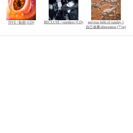
RECLUSE / spiritless (CD)
nervous light of sunday //
TIVE / 恥部 (CD)
自己放棄/abnegation (7"ep)