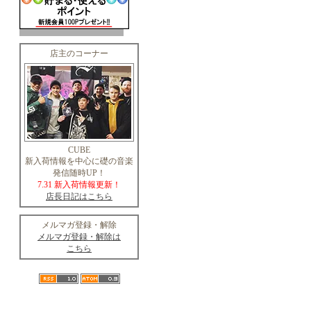
店主のコーナー
CUBE
新入荷情報を中心に礎の音楽
発信随時UP！
7.31 新入荷情報更新！
店長日記はこちら
メルマガ登録・解除
メルマガ登録・解除は
こちら