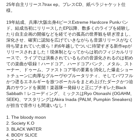
25年自主リリース7trax ep。プレスCD、紙ペラジャケット仕
様。
19年結成、兵庫/大阪出身4ピースExtreme Hardcore Punkバン
ド。結成当初にリリースしたEP以降、数多くのライブを経験し
たり自主企画の開催などを経てその孤高の世界観を研ぎ澄まし、
深化させ、確実に認知を広げていきながらも音源リリースがなく
待ち望まれていた彼ら！約6年越しでついに待望すぎる新作epが
リリースされました！現体制となってからは初のフィジカルリリ
ースで、ライブでは演奏されているものの音源化されるのは初め
ての楽曲が収録！ハードコア、ハードコアパンク、メタル、スト
ーナー、ドゥーム、ファストコア等の要素を消化した爆走ショー
トチューンに肉厚なグルーヴやブルータリティ、そしてパワフル
かつ迸るエネルギーを放つボーカルをまとめ上げたダークかつ迫
真のサウンドを展開！楽器隊一発録りと正にブチギレたBlack
Sabbath！レコーディング、ミックスはRyo Otonashi (OGAHM,
SEEK)、マスタリングはAkira Inada (PALM, Pumpkin Sneakers)
が担当で音作りも間違いなし！
1. The bloody moon
2. Society K.O
3. BLACK WATER
4. BODY SLICE