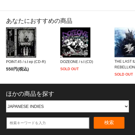
あなたにおすすめの商品
THE LAST IL
POINT.45 / s.t ep (CD-R)
DOZEONE / s.t (CD)
REBELLION
550円(税込)
SOLD OUT
SOLD OUT
ほかの商品を探す
検索