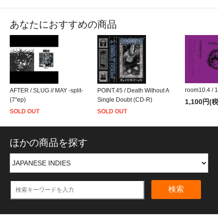
あなたにおすすめの商品
room10.4 / 
AFTER / SLUG // MAY -split-
POINT.45 / Death Without A
(7"ep)
Single Doubt (CD-R)
1,100円(
SOLD OUT
SOLD OUT
ほかの商品を探す
検索