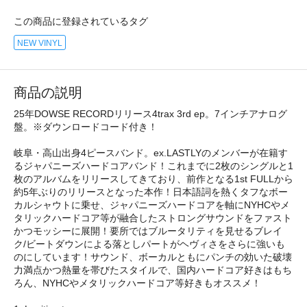
この商品に登録されているタグ
NEW VINYL
商品の説明
25年DOWSE RECORDリリース4trax 3rd ep。7インチアナログ
盤。※ダウンロードコード付き！
岐阜・高山出身4ピースバンド。ex.LASTLYのメンバーが在籍す
るジャパニーズハードコアバンド！これまでに2枚のシングルと1
枚のアルバムをリリースしてきており、前作となる1st FULLから
約5年ぶりのリリースとなった本作！日本語詞を熱くタフなボー
カルシャウトに乗せ、ジャパニーズハードコアを軸にNYHCやメ
タリックハードコア等が融合したストロングサウンドをファスト
かつモッシーに展開！要所ではブルータリティを見せるブレイ
ク/ビートダウンによる落としパートがヘヴィさをさらに強いも
のにしています！サウンド、ボーカルともにパンチの効いた破壊
力満点かつ熱量を帯びたスタイルで、国内ハードコア好きはもち
ろん、NYHCやメタリックハードコア等好きもオススメ！