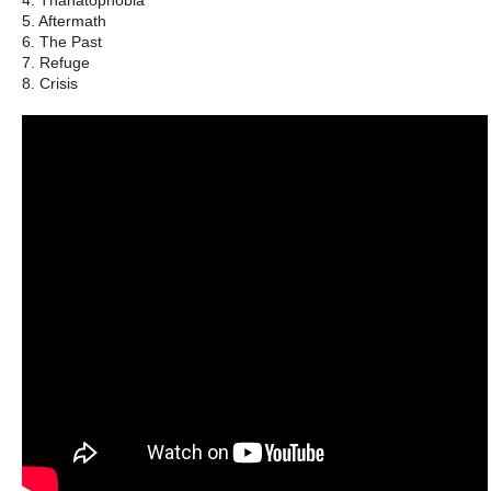
5. Aftermath
6. The Past
7. Refuge
8. Crisis