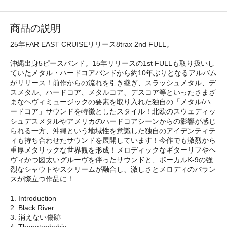
商品の説明
25年FAR EAST CRUISEリリース8trax 2nd FULL。
沖縄出身5ピースバンド。15年リリースの1st FULLも取り扱いし
ていたメタル・ハードコアバンドから約10年ぶりとなるアルバム
がリリース！前作からの流れを引き継ぎ、スラッシュメタル、デ
スメタル、ハードコア、メタルコア、デスコア等といったさまざ
まなヘヴィミュージックの要素を取り入れた独自の「メタル/ハ
ードコア」サウンドを特徴としたスタイル！北欧のスウェディッ
シュデスメタルやアメリカのハードコアシーンからの影響が感じ
られる一方、沖縄という地域性を意識した独自のアイデンティテ
ィも持ち合わせたサウンドを展開しています！今作でも激烈から
重厚メタリックな世界観を形成！メロディックなギターリフやヘ
ヴィかつ図太いグルーヴを伴ったサウンドと、ボーカルK-9の強
烈なシャウトやスクリームが融合し、激しさとメロディのバラン
スが際立つ作品に！
1. Introduction
2. Black River
3. 消えない傷跡
4. Thanatophobia