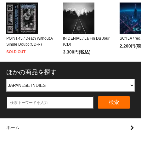
POINT.45 / Death Without A
IN DENIAL / La Fin Du Jour
SCYLA / red
Single Doubt (CD-R)
(CD)
2,200円(
3,300円(税込)
SOLD OUT
ほかの商品を探す
検索
ホーム