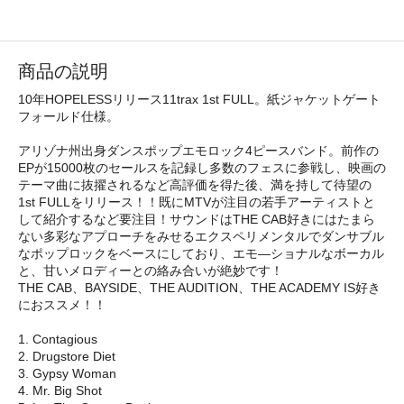
商品の説明
10年HOPELESSリリース11trax 1st FULL。紙ジャケットゲート
フォールド仕様。
アリゾナ州出身ダンスポップエモロック4ピースバンド。前作の
EPが15000枚のセールスを記録し多数のフェスに参戦し、映画の
テーマ曲に抜擢されるなど高評価を得た後、満を持して待望の
1st FULLをリリース！！既にMTVが注目の若手アーティストと
して紹介するなど要注目！サウンドはTHE CAB好きにはたまら
ない多彩なアプローチをみせるエクスペリメンタルでダンサブル
なポップロックをベースにしており、エモ―ショナルなボーカル
と、甘いメロディーとの絡み合いが絶妙です！
THE CAB、BAYSIDE、THE AUDITION、THE ACADEMY IS好き
におススメ！！
1. Contagious
2. Drugstore Diet
3. Gypsy Woman
4. Mr. Big Shot