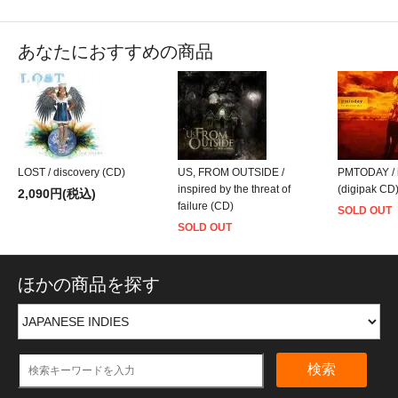
あなたにおすすめの商品
LOST / discovery (CD)
US, FROM OUTSIDE /
PMTODAY / i
inspired by the threat of
(digipak CD
2,090円(税込)
failure (CD)
SOLD OUT
SOLD OUT
ほかの商品を探す
検索