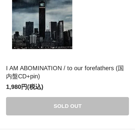
I AM ABOMINATION / to our forefathers (国
内盤CD+pin)
1,980円(税込)
SOLD OUT