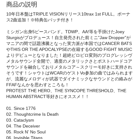
商品の説明
10年日本盤はTRIPLE VISIONリリース10trax 1st FULL。ボーナ
ス2曲追加！※特典缶バッチ付き！
ミシガン出身5ピースバンド。TDWP、AA!等を手掛けたJoey
Sturgisがプロデュース！自主発売された前ミニ"Jaw Dropper"が
マニアの間で話題沸騰となった実力派が本国ではCANCER BATS
やTHIS OR THE APOCALYPSEの在籍するGOOD FIGHT MUSIC
よりデビューとなりました！超絶ピロピロ変則のプログレッシヴ
メタルサウンド全開で、適度のメタリックさとポストハードコア
サウンドを融合しておりメタルコア～スクリーモ好きに支持され
そうです！シャウトはWCARのゲストVo参加の曲ではみられます
が、流麗なメロディが武器でダイナミックなサウンドとの絡みが
FFAFなんかを思わすところも！
PROTEST THE HERO、THE SYNCOPE THRESHOLD、THE
HUMAN ABSTRACT等好きにオススメ！！
01. Since 1776
02. Thoughtcrime Is Death
03. Cataclysm
04. The Deceiver
05. Rock N' No Soul
06. Invisible Titans