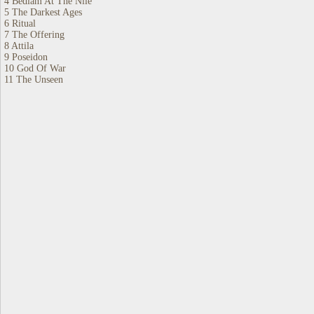
4 Bedlam At The Nile
5 The Darkest Ages
6 Ritual
7 The Offering
8 Attila
9 Poseidon
10 God Of War
11 The Unseen