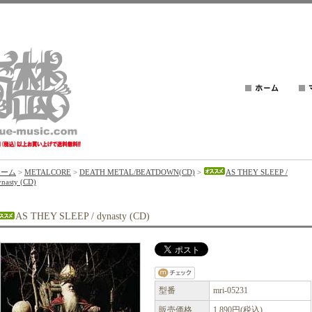
ホーム
>
METALCORE
>
DEATH METAL/BEATDOWN(CD)
>
AS THEY SLEEP /
ynasty (CD)
AS THEY SLEEP / dynasty (CD)
型番
mri-05231
販売価格
1,890円(税込)