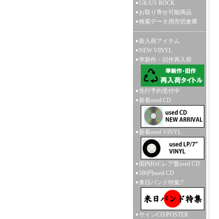
UK/US ROCK
お取り寄せ可能商品
検索データ用売切倉庫
新入荷アイテム
NEW VINYL
準新作・旧作再入荷
先行予約受付中
新着used CD
新着used VINYL
国内HxCレア盤used CD
500円used CD
来日バンド特集!!
サインCD/POSTER