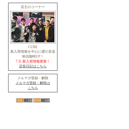
店主のコーナー
CUBE
新入荷情報を中心に礎の音楽
発信随時UP！
7.31 新入荷情報更新！
店長日記はこちら
メルマガ登録・解除
メルマガ登録・解除は
こちら