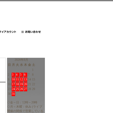
2026年8月
日
月
火
水
木
金
土
1
2
3
4
5
6
7
8
9
10
11
12
13
14
15
16
17
18
19
20
21
22
23
24
25
26
27
28
29
30
31
◇金～日：12時～20時
◇月～木曜：休み (ライブ
開催の関係で営業している