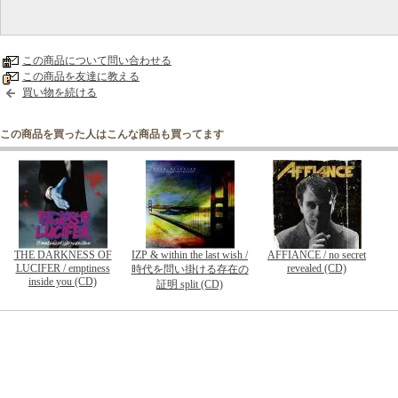
この商品について問い合わせる
この商品を友達に教える
買い物を続ける
この商品を買った人はこんな商品も買ってます
THE DARKNESS OF
IZP & within the last wish /
AFFIANCE / no secret
LUCIFER / emptiness
revealed (CD)
時代を問い掛ける存在の
inside you (CD)
証明 split (CD)