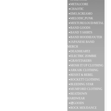
METALCORE
CHAOTIC
EMO,SCREAMO
MELODIC,PUNK
MIXTURE/LOUD/METAL
BAND GOODS
BAND T-SHIRTS
BAND HOODIE/OUTER
JAPANESE BAND
MERCH
DEADHEARTZ
ELECTRIC ZOMBIE
GRAVETAKERS
MOSH IT UP CLOTHING
ARKAIK CLOTHING
RESIST & REBEL
ROCKETT CLOTHING
BLEEDING STAR
MUMFORD CLOTHING
BEATDOWN
HARDWEAR
礎GOODS
ROCK MIX/DANCE