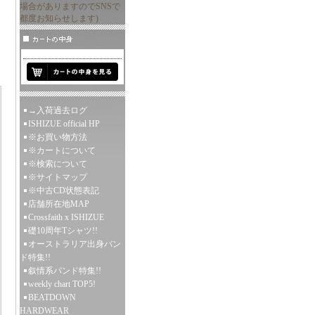
場合がありますのでSNSで
都度お知らせします)
→入荷過去ログ
ISHIZUE official HP
※お買い物方法
※カートについて
※検索について
※サイトマップ
※中古CD状態表記
店舗所在地MAP
Crossfaith x ISHIZUE
礎10周年Tシャツ!!
オーストラリア出身バン
ド特集!!
叙情系バンド特集!!
weekly chart TOP5!
BEATDOWN
HARDWEAR