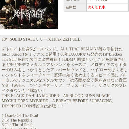
在庫数
売り切れ中
10年SOLID STATEリリース11trax 2nd FULL。
デトロイト出身5ピースバンド。ALL THAT REMAINS等を手掛けた
Jason Suecoffをミックスに起用！08年LUXORから発売の1st"Blacken
The Sun"を経て名門に出世移籍！TBDMと同郷ということを納得させ
るガチガチデスメタルコアサウンドをベースに、メロディアスなギタ
ーの絡みをしっかりとしたアッパーサウンドと、ハイ/ローめまぐるし
いシャウトをフィーチャー！怒涛の如く攻めまくるスピード感にブル
ータルでテクニカルなメタルサウンドの応酬が全く隙をみせない音圧
で迫り来るっ！ツインギターリフ、ブラストビート、ザクザクのブレ
イクダウンも半端ない！
THE BLACK DAHLIA MURDER、AS BLOOD RUNS BLACK、
MYCHILDREN MYBRIDE、A BREATH BEFORE SURFACING、
DESPISED ICON等好きは必聴！！
1 Oracle Of The Dead
2 To The Republic
3 The Thrird Reich